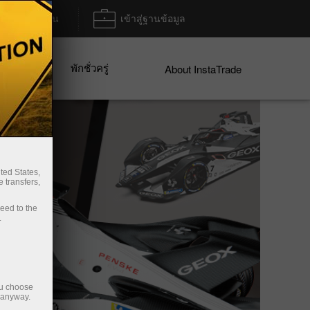
ฝาก/ถอน
เข้าสู่ฐานข้อมูล
พักชั่วครู่
ices
About InstaTrade
ted States,
 transfers,
ceed to the
.
ou choose
e anyway.