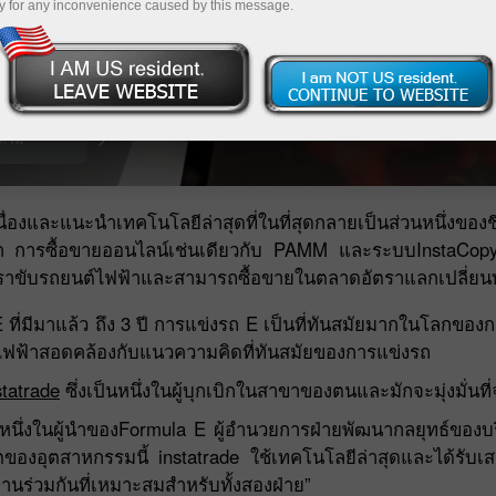
y for any inconvenience caused by this message.
วิธีการฝาก/ถอนเงิน
ฝากเงิน
ถอนเงิน
่องและแนะนำเทคโนโลยีล่าสุดที่ในที่สุดกลายเป็นส่วนหนึ่งของชี
ก การซื้อขายออนไลน์เช่นเดียวกับ PAMM และระบบInstaCopy 
นี้เราขับรถยนต์ไฟฟ้าและสามารถซื้อขายในตลาดอัตราแลกเปลี่ยน
ี่มีมาแล้ว ถึง 3 ปี การแข่งรถ E เป็นที่ทันสมัยมากในโลกของ
ไฟฟ้าสอดคล้องกับแนวความคิดที่ทันสมัยของการแข่งรถ
statrade
ซึ่งเป็นหนึ่งในผู้บุกเบิกในสาขาของตนและมักจะมุ่งมั่นท
 หนึ่งในผู้นำของFormula E ผู้อำนวยการฝ่ายพัฒนากลยุทธ์ของบร
องอุตสาหกรรมนี้ instatrade ใช้เทคโนโลยีล่าสุดและได้รับเสมอ
ำงานร่วมกันที่เหมาะสมสำหรับทั้งสองฝ่าย”