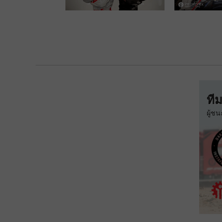
ที
ผู้ช