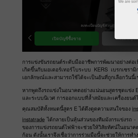
We are sorr
ดาวน์โหลดแพลตฟอร์มการซื้อขาย
บัญชีเดโม่
การแข่งขันรถยนต์ระดับมืออาชีพการพัฒนาอย่างต่อเนื
เกิดขึ้นกับมอเตอร์เทอร์โบระบบ KERS เบรกเซรามิ
เอกลักษณ์และสามารถใช้ได้จะเป็นอันที่ถูกเลือกวัน
หากพูดถึงรถแข่งในอนาคตอย่างแน่นอนสูตรชุดแข่ง E ท
และระบบนิเวศ การออกแบบที่ล้ำสมัยและเครื่องยนต์
คุณสมบัติทั้งหมดนี้สูตร E ได้ดึงดูดความสนใจของ
in
instatrade
ได้กลายเป็นหุ้นส่วนของทีมมังกรแข่งรถ -
ของการแข่งรถยนต์ไฟฟ้าจะช่วยให้วิสัยทัศน์ในอนาคตข
ก้อน ดังนั้นเราจึงเชื่อว่าการร่วมมือนี้จะช่วยให้การท