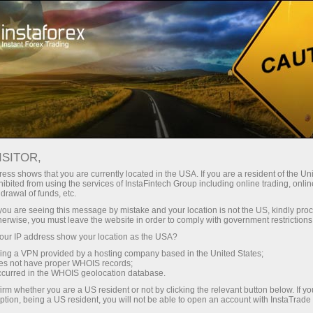
เปิดบัญชีเทรดทันที
แพลตฟอร์มการเทรด
สำหรับผู้เริ่มต้นใหม่
สำหรับหุ้นส่วน
Company Serv
ISITOR,
การ
ess shows that you are currently located in the USA. If you are a resident of the Uni
ibited from using the services of InstaFintech Group including online trading, online
drawal of funds, etc.
น
k you are seeing this message by mistake and your location is not the US, kindly pro
herwise, you must leave the website in order to comply with government restrictions
ur IP address show your location as the USA?
sing a VPN provided by a hosting company based in the United States;
oes not have proper WHOIS records;
occurred in the WHOIS geolocation database.
irm whether you are a US resident or not by clicking the relevant button below. If y
ption, being a US resident, you will not be able to open an account with InstaTrad