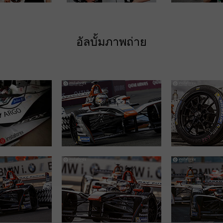
อัลบั้มภาพถ่าย