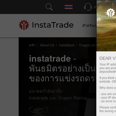
สนับสนุน
สำหรับเทรดเดอร์
หลัก
About Us
InstaSport
Dragon racing
-
instatrade
DEAR V
พันธมิตรอย่างเป็นทาง
Your IP addr
you are proh
deposit/with
ของการแข่งรถดราก้อ
If you thin
website. Ot
Why does yo
อนาคตกำลังมาถึง -
- you are u
instatrade และ Dragon Racing
- your IP d
- an error 
Please conf
the wrong o