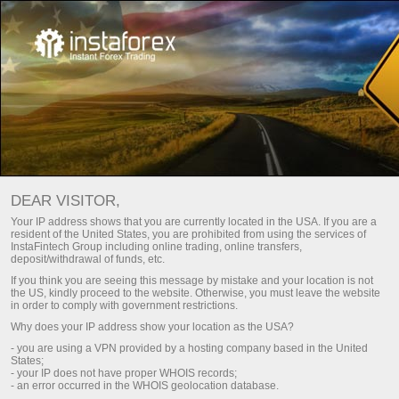
INSTATRADE: REACH FOR THE SUN
DEAR VISITOR,
ดาวน์โหลดแพลนฟอร์มสำหรับการเทรด Metatrader
Your IP address shows that you are currently located in the USA. If you are a
resident of the United States, you are prohibited from using the services of
InstaFintech Group including online trading, online transfers,
deposit/withdrawal of funds, etc.
If you think you are seeing this message by mistake and your location is not
the US, kindly proceed to the website. Otherwise, you must leave the website
in order to comply with government restrictions.
Why does your IP address show your location as the USA?
- you are using a VPN provided by a hosting company based in the United
States;
- your IP does not have proper WHOIS records;
- an error occurred in the WHOIS geolocation database.