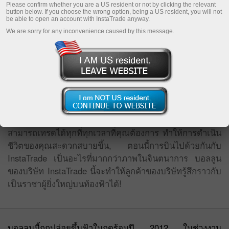
Please confirm whether you are a US resident or not by clicking the relevant
button below. If you choose the wrong option, being a US resident, you will not
be able to open an account with InstaTrade anyway.
We are sorry for any inconvenience caused by this message.
ในฤดูร้อน ปี 2012 ณ international trading convention ทาง
InstaTrade Company ได้เปิดตัวบอลลูนที่มี logo อย่างเป็น
ทางการของบริษัทอยู่บนตัวมันด้วย
การเทรดกับ InstaTrade เป็นโอกาสหนึ่งที่จะทำให้คุณลอย
อยู่เหนืองานประจำ, ปัญหาเรื่องงานต่างๆ ปัญหาทางการเงิน
ต่างๆ แล้วกระโดดพุ่งไปหากิจกรรมที่คุณชอบได้, คุณ
สามารถเทรดได้ทุกที่ทุกเวลาที่คุณต้องการ ทำให้การดำเนิน
ชีวิตของคุณสะดวกสบายขึ้น, ตอนนี้การบินไปด้วยกันกับ
InstaTrade เป็นอะไรที่มากกว่าภาพในจินตนาการ บอลลูน
ของบริษัท InstaTrade นี้จะทำให้ลูกค้าของบริษัทรู้สึกราวกับ
เป็นราชาผู้ยิ่งใหญ่บนท้องฟ้าได้!
บอลลูนนี้ถูกปล่อยขึ้นฟ้าในฤดูร้อนปี 2012 ในช่วงงาน