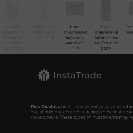
แพลตฟอร์ม
โบรกเกอร์ ECN
โบรกเก
โบรกเก
โบรก
ฟอเร็กซ์เพื่อการ
ที่ดีที่สุดในเอเชีย
อร์ฟอเร็กซ์แห่งปี
อร์ฟอเร็กซ์แห่งปี
ที่ดี
ซื้อขายคริปโต
ประจำปี 2018
ในยุโรปตะวัน
ในด้านนวัตกรรม
เคอเรนซี่ที่ดีที่สุด
ออก ประจำปี
ของยุโรป ประจำ
2018
ประจำปี 2018
ปี 2017
Risk Disclosure:
All investments involve a certai
You should not engage in trading these instrument
risk exposure. These types of investments may not 