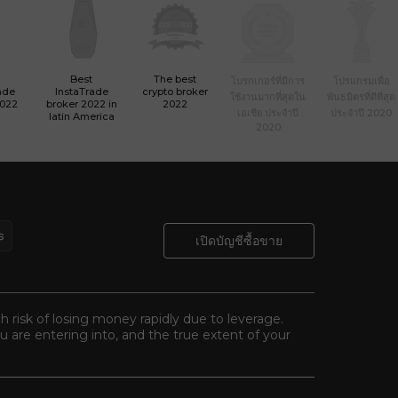
Best
The best
โบรกเกอร์ที่มีการ
โปรแกรมเพื่อ
ade
InstaTrade
crypto broker
ใช้งานมากที่สุดใน
พันธมิตรที่ดีที่สุด
2022
broker 2022 in
2022
เอเชีย ประจำปี
ประจำปี 2020
latin America
2020
เปิดบัญชีซื้อขาย
gh risk of losing money rapidly due to leverage.
 are entering into, and the true extent of your