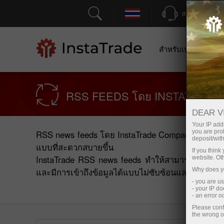
สนับสนุน
สำหรับเทรดเดอร์
RSS FEEDS โดย INSTATRAD
DEAR V
Your IP addr
you are proh
RSS news feeds โดย InstaTrade Company จะรวบรวม
deposit/with
แบบที่สะดวกสบายขึ้น
If you thin
InstaTrade RSS news feeds ทำให้สามารถรับรู้การอ
website. Ot
และมีการเข้าถึงข้อมูลได้แบบไม่ซับซ้อนและปราศจากโฆ
Why does yo
- you are u
- your IP d
- an error 
Please conf
the wrong o