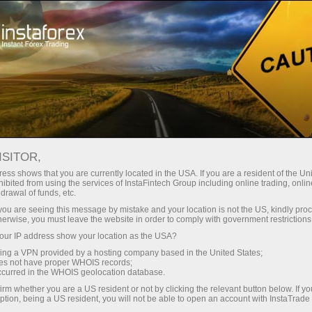
เปิดบัญชีเทรดทันที
แพลตฟอร์มการเทรด
สำหรับผู้เริ่มต้นใหม่
สำหรับหุ้นส่วน
Company Serv
E COMPANY
ISITOR,
ess shows that you are currently located in the USA. If you are a resident of the Uni
ibited from using the services of InstaFintech Group including online trading, online
และแสดงบทวิเคราะห์ต่างๆและข่าวเกี่ยวกับ forex ที่เข้ามา
drawal of funds, etc.
k you are seeing this message by mistake and your location is not the US, kindly pro
ัพเดทล่าสุดบนเว็บไซต์และช่วยประหยัดเวลาได้ รูปแบบ RSS จะเ
herwise, you must leave the website in order to comply with government restrictions
ษณาใดๆทั้งสิ้น ยิ่งไปกว่านั้น คุณยังสามารถเลือกภาษาของข่าว
ur IP address show your location as the USA?
sing a VPN provided by a hosting company based in the United States;
oes not have proper WHOIS records;
occurred in the WHOIS geolocation database.
irm whether you are a US resident or not by clicking the relevant button below. If y
ption, being a US resident, you will not be able to open an account with InstaTrad