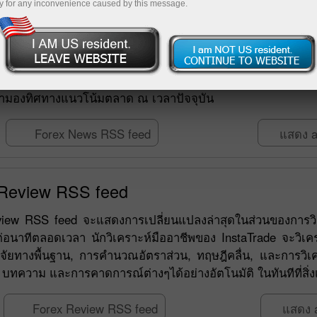
y for any inconvenience caused by this message.
 News RSS feed
 InstaTrade international broker มีโอกาสที่ดีที่จะได้รับข่
ข้อมูลเหตุการณ์ปัจจุบันที่น่าสนใจที่เกี่ยวข้องโดยตรงหรือโ
เงินทั้งหมด ที่ถูกรายงานจากสำนักงานข่าวที่น่าเชื่อถือที่สุดข
ตามองทิศทางแนวโน้มตลาด ณ เวลาปัจจุบัน
Forex News RSS feed
แสดง a
 Review RSS feed
view RSS feed จะแสดงการเปลี่ยนแปลงล่าสุดในส่วนของการวิเค
่อนาทีตลอดเวลา นักวิเคราะห์มืออาชีพของ InstaTrade จะวิเค
จจัยทางพื้นฐาน, การคำนวณอัตราส่วน, ทฤษฎีคลื่น, และการวิเ
, บทความ และการคาดการณ์ต่างๆได้อย่างอัตโนมัติ ในทันทีที่สิ
Forex Review RSS feed
แสดง a