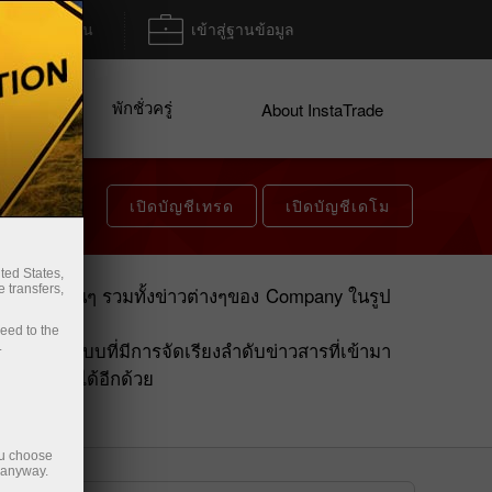
ฝาก/ถอน
เข้าสู่ฐานข้อมูล
พักชั่วครู่
ices
About InstaTrade
เปิดบัญชีเทรด
เปิดบัญชีเดโม
ted States,
 transfers,
แบบสดๆร้อนๆ รวมทั้งข่าวต่างๆของ Company ในรูป
ceed to the
ป็นรูปแบบที่มีการจัดเรียงลำดับข่าวสารที่เข้ามา
.
ที่เข้ามาได้อีกด้วย
ou choose
e anyway.