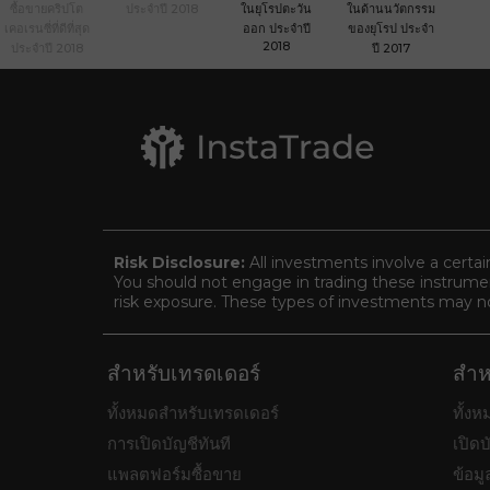
ซื้อขายคริปโต
ประจำปี 2018
ในยุโรปตะวัน
ในด้านนวัตกรรม
เคอเรนซี่ที่ดีที่สุด
ออก ประจำปี
ของยุโรป ประจำ
2018
ประจำปี 2018
ปี 2017
Risk Disclosure:
All investments involve a certai
You should not engage in trading these instrument
risk exposure. These types of investments may not 
สำหรับเทรดเดอร์
สำห
ทั้งหมดสำหรับเทรดเดอร์
ทั้ง
การเปิดบัญชีทันที
เปิดบ
แพลตฟอร์มซื้อขาย
ข้อมู