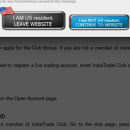
y for any inconvenience caused by this message.
เปิดบัญชีเทรด
เปิดบัญชีเดโม
to apply for the Club Bonus. If you are not a member of Ins
 to register a live trading account, enter InstaTrade Club and 
y on the Open Account page.
ub
 a member of InstaTrade Club. Go to the club page, pass 