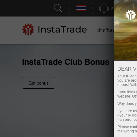
สนับสนุน
สำหรับเทรดเดอร์
InstaTrade Club Bonus
DEAR V
Your IP addr
you are proh
Get bonus
deposit/with
If you thin
website. Ot
Why does yo
- you are u
- your IP d
- an error 
Please conf
the wrong o