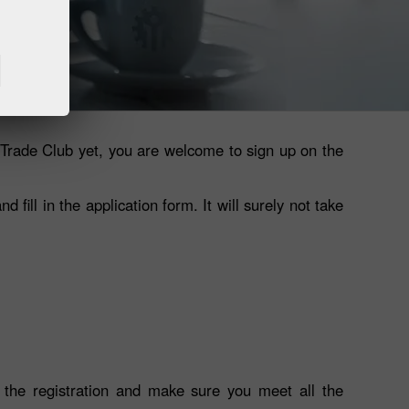
ดาวน์โหลดแพลนฟอร์มสำหรับการเทรด Metatrader
taTrade Club yet, you are welcome to sign up on the
fill in the application form. It will surely not take
the registration and make sure you meet all the