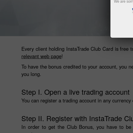
We are sorr
ดาวน์โหลดแพลนฟอร์มสำหรับการเทรด Metatrader
Every client holding InstaTrade Club Card is free 
relevant web page
!
To have the bonus credited to your account, you need
you long.
Step I. Open a live trading account
You can register a trading account in any currenc
Step II. Register with InstaTrade Cl
In order to get the Club Bonus, you have to be