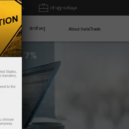
ฝาก/ถอน
เข้าสู่ฐานข้อมูล
พักชั่วครู่
ices
About InstaTrade
ted States,
 transfers,
ceed to the
.
ou choose
e anyway.