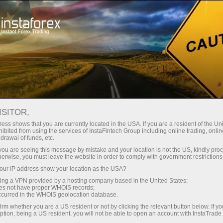
เปิดบัญชีเทรดทันที
แพลตฟอร์มการเทรด
สำหรับผู้เริ่มต้นใหม่
สำหรับหุ้นส่วน
Company Serv
ISITOR,
ess shows that you are currently located in the USA. If you are a resident of the Uni
ibited from using the services of InstaFintech Group including online trading, online
drawal of funds, etc.
k you are seeing this message by mistake and your location is not the US, kindly pro
herwise, you must leave the website in order to comply with government restrictions
ur IP address show your location as the USA?
sing a VPN provided by a hosting company based in the United States;
oes not have proper WHOIS records;
occurred in the WHOIS geolocation database.
irm whether you are a US resident or not by clicking the relevant button below. If y
ption, being a US resident, you will not be able to open an account with InstaTrad