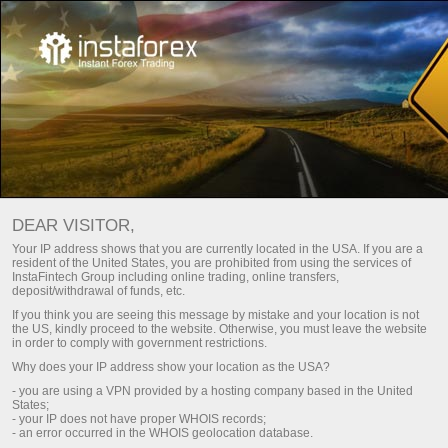
Main
About Us
InstaSport
Dragon racing
इंस्टाफॉरेक्ष् - ड्रैगन रेसिंग का आधिकारिक भागीदार
DEAR VISITOR,
भविष्य आ रहा है -
Your IP address shows that you are currently located in the USA. If you are a
resident of the United States, you are prohibited from using the services of
इंस्टाफॉरेक्ष् और ड्रैगन रेसिंग
InstaFintech Group including online trading, online transfers,
deposit/withdrawal of funds, etc.
If you think you are seeing this message by mistake and your location is not
the US, kindly proceed to the website. Otherwise, you must leave the website
in order to comply with government restrictions.
Why does your IP address show your location as the USA?
- you are using a VPN provided by a hosting company based in the United
States;
Register a personal account
- your IP does not have proper WHOIS records;
- an error occurred in the WHOIS geolocation database.