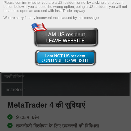
Open trading account
Please confirm whether you are a US resident or not by clicking the relevant
button below. If you choose the wrong option, being a US resident, you will not
be able to open an account with InstaTrade anyway.
Open demo account
We are sorry for any inconvenience caused by this message.
MetaTrader
4
MetaTrader
5
मल्टीटर्मिनल
InstaGear
MetaTrader 4
की सुविधाएं
9 टाइम फ्रेम
तकनीकी विश्लेषण के लिए उपकरणों की विविधता