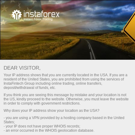
Main
व्यापारियों के लिए
Trading Conditions
व्यापार मंच
व्यापार मंच
DEAR VISITOR,
प्रत्येक इंस्टाफॉरेक्स क्लाइंट एक ऐसा ट्रेडिंग प्लेटफॉर्म चुनने के लिए स्वतंत्र
Your IP address shows that you are currently located in the USA. If you are a
resident of the United States, you are prohibited from using the services of
है जो वैश्विक वित्तीय बाजारों में व्यापार करने के लिए उसकी जरूरतों को सबसे
InstaFintech Group including online trading, online transfers,
अच्छे से पूरा करता है। आज कंपनी कई प्रकार के लोकप्रिय ट्रेडिंग टर्मिनल
deposit/withdrawal of funds, etc.
प्रदान करती है। इनमें से प्रत्येक ट्रेडिंग प्लेटफॉर्म का लक्ष्य व्यक्तिगत
If you think you are seeing this message by mistake and your location is not
आवश्यकताओं को पूरा करना है। नीचे आपको पता चलेगा कि कौन सा प्लेटफ़ॉर्म
the US, kindly proceed to the website. Otherwise, you must leave the website
in order to comply with government restrictions.
आपके ट्रेडिंग उद्देश्यों को सबसे अच्छे से पूरा करता है।
Why does your IP address show your location as the USA?
- you are using a VPN provided by a hosting company based in the United
States;
Register a personal account
- your IP does not have proper WHOIS records;
- an error occurred in the WHOIS geolocation database.