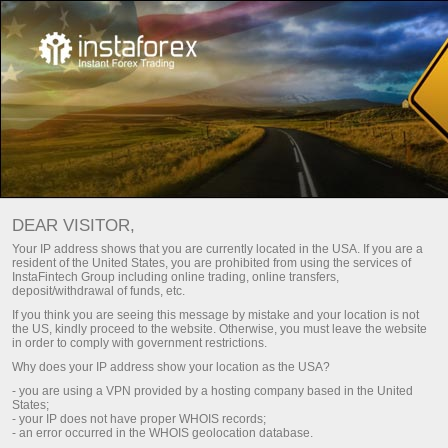
For Beginners
Useful information
DEAR VISITOR,
Your IP address shows that you are currently located in the USA. If you are a
USEFUL TIPS FROM
resident of the United States, you are prohibited from using the services of
InstaFintech Group including online trading, online transfers,
INSTATRADE
deposit/withdrawal of funds, etc.
If you think you are seeing this message by mistake and your location is not
the US, kindly proceed to the website. Otherwise, you must leave the website
in order to comply with government restrictions.
जमा करें
Money
Why does your IP address show your location as the USA?
- you are using a VPN provided by a hosting company based in the United
States;
- your IP does not have proper WHOIS records;
- an error occurred in the WHOIS geolocation database.