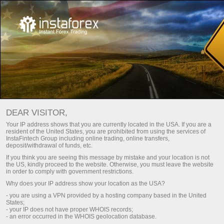
Para Principiantes
Información Útil
DEAR VISITOR,
Your IP address shows that you are currently located in the USA. If you are a
USEFUL TIPS FROM
resident of the United States, you are prohibited from using the services of
InstaFintech Group including online trading, online transfers,
INSTATRADE
deposit/withdrawal of funds, etc.
If you think you are seeing this message by mistake and your location is not
the US, kindly proceed to the website. Otherwise, you must leave the website
in order to comply with government restrictions.
Realizar depósito
Reti
Why does your IP address show your location as the USA?
- you are using a VPN provided by a hosting company based in the United
States;
- your IP does not have proper WHOIS records;
- an error occurred in the WHOIS geolocation database.