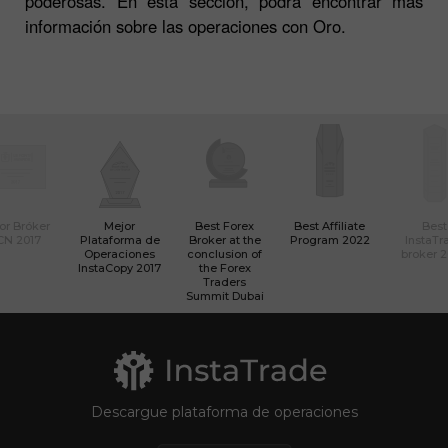
poderosas. En esta sección, podrá encontrar más
información sobre las operaciones con Oro.
or Bróker
Mejor
Best Forex
Best Affiliate
Best
CN 2017
Plataforma de
Broker at the
Program 2022
InstaTr
Operaciones
conclusion of
broker 
InstaCopy 2017
the Forex
Traders
Summit Dubai
Descargue plataforma de operaciones