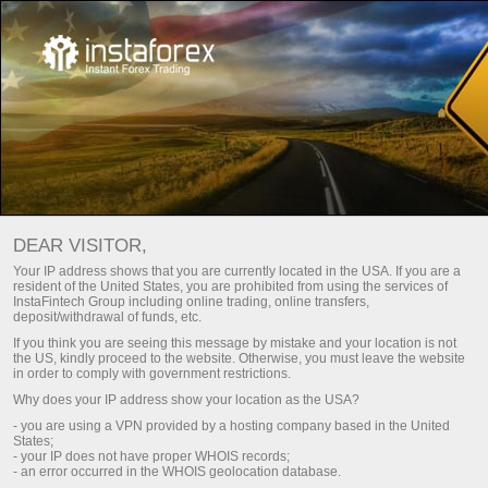
For Beginners
अक्सर पूछे जाने वाले प्रश्न
DEAR VISITOR,
Do you have any
Your IP address shows that you are currently located in the USA. If you are a
resident of the United States, you are prohibited from using the services of
questions?
InstaFintech Group including online trading, online transfers,
deposit/withdrawal of funds, etc.
If you think you are seeing this message by mistake and your location is not
the US, kindly proceed to the website. Otherwise, you must leave the website
We have the answers. We created this section
in order to comply with government restrictions.
with the most frequently asked questions about
Why does your IP address show your location as the USA?
the affiliate program, trading conditions, the
- you are using a VPN provided by a hosting company based in the United
PAMM system, registration, verification, and
States;
other issues.
- your IP does not have proper WHOIS records;
- an error occurred in the WHOIS geolocation database.