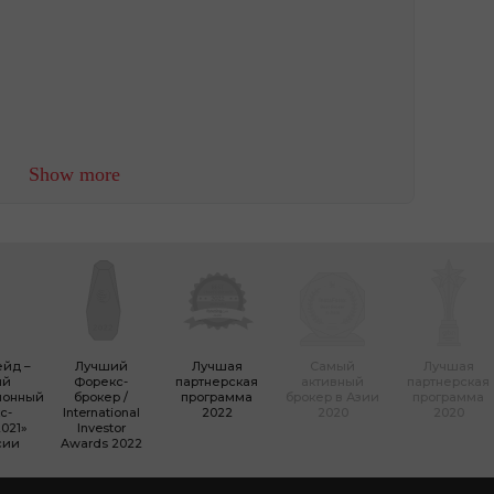
Show more
ейд –
Лучший
Лучшая
Самый
Лучшая
ый
Форекc-
партнерская
активный
партнерская
ионный
брокер /
программа
брокер в Азии
программа
с-
International
2022
2020
2020
021»
Investor
сии
Awards 2022