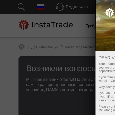
Поддержка
Бы
Трейдерам
Для начинающих
Часто задаваемые вопросы
DEAR V
Возникли вопросы?
Your IP addr
you are proh
deposit/with
If you thin
Мы знаем на них ответы! На этой странице мы
website. Ot
самые распространенные вопросы о партнерс
Why does yo
условиях, ПАММ-системе, регистрации, вериф
- you are u
- your IP d
- an error 
Please conf
the wrong o