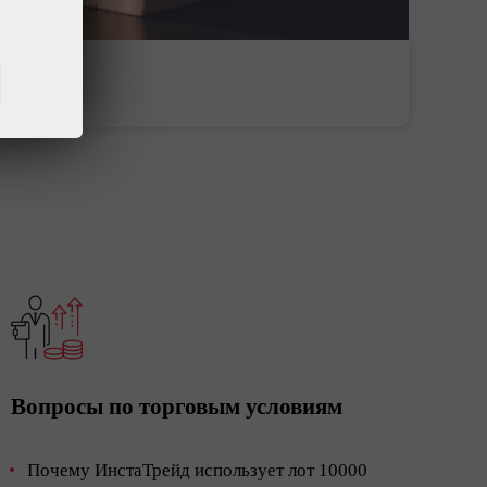
Пополнить торговый
Вывести деньги со
счет
счета
Вопросы по торговым условиям
Почему ИнстаТрейд использует лот 10000