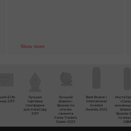
Show more
ший ECN-
Лучшая
Лучший
Best Broker /
ИнстаТр
кер 2017
торговая
Форекс-
International
«Сам
платформа
брокер по
Investor
инновац
для InstaCopy
итогам
Awards 2022
Форек
2017
саммита
брокер 2
Forex Traders
по вер
Dubai–2023
GBM