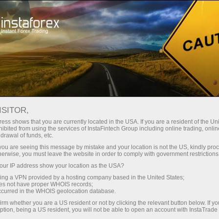
строе открытие счета
Торговая платформа
Начинающим
Партнерам
Сервисы комп
ISITOR,
ess shows that you are currently located in the USA. If you are a resident of the Uni
ibited from using the services of InstaFintech Group including online trading, online
drawal of funds, etc.
k you are seeing this message by mistake and your location is not the US, kindly pro
 постарались ответить на
herwise, you must leave the website in order to comply with government restrictions
кой программе, торговых
ur IP address show your location as the USA?
икации и многом другом.
sing a VPN provided by a hosting company based in the United States;
oes not have proper WHOIS records;
occurred in the WHOIS geolocation database.
irm whether you are a US resident or not by clicking the relevant button below. If y
ption, being a US resident, you will not be able to open an account with InstaTrad