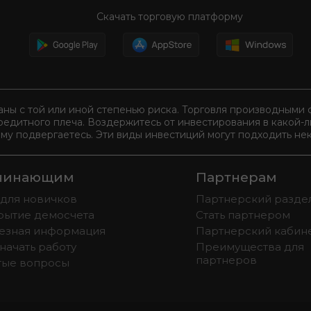
Скачать торговую платформу
аны с той или иной степенью риска. Торговля производным
редитного плеча. Воздержитесь от инвестирования в какой-
ому подвергаетесь. Эти виды инвестиций могут подходить нек
чинающим
Партнерам
 для новичков
Партнерский разде
рытие демосчета
Стать партнером
езная информация
Партнерский кабин
начать работу
Преимущества для
партнеров
тые вопросы