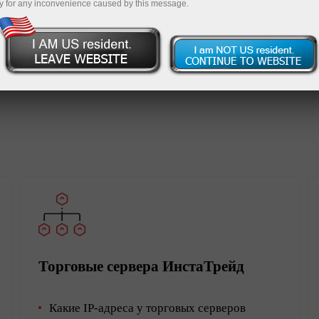
y for any inconvenience caused by this message.
Открыть торговый счет
Открыть демосчет
Торговые сервера ИнстаТрейд
Какие IP-адреса у торговых серверов