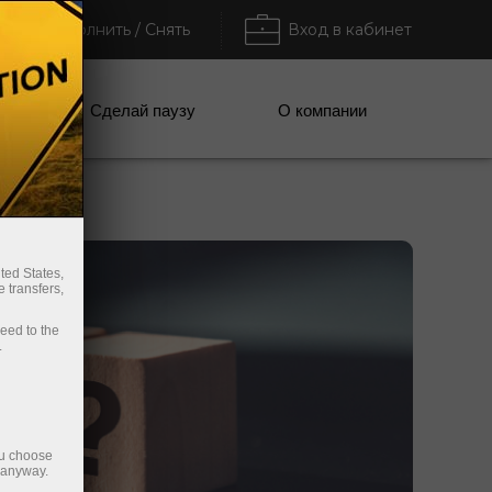
Пополнить / Снять
Вход в кабинет
ании
Сделай паузу
О компании
ted States,
 transfers,
ceed to the
.
ou choose
e anyway.