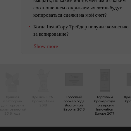
выбрать, по каким инструментам и с каким
соотношением открываемых лотов будут
копироваться сделки на мой счет?
Когда InstaCopy Трейдер получит комиссию
за копирование?
Show more
Лучшая
Лучший ECN-
Торговый
Торговый
Луч
платформа
брокер Азии
брокер года
брокер года
бро
для торговли
2018
Восточной
по версии
криптовалютой
Европы 2018
Innovation
2018 года
Europe 2017