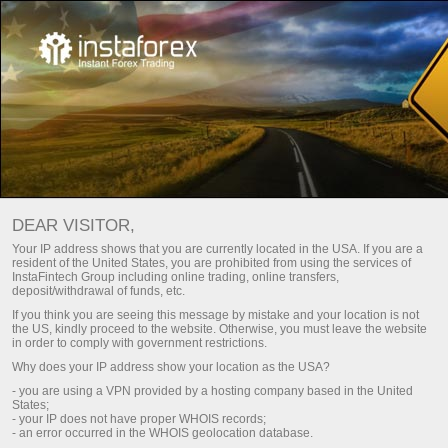
Общие документы
DEAR VISITOR,
Общие документы
Your IP address shows that you are currently located in the USA. If you are a
resident of the United States, you are prohibited from using the services of
InstaFintech Group including online trading, online transfers,
deposit/withdrawal of funds, etc.
На этой странице представлены цифровые
If you think you are seeing this message by mistake and your location is not
документы, регламентирующие отношения
the US, kindly proceed to the website. Otherwise, you must leave the website
между компанией
ИнстаТрейд
и клиентом.
in order to comply with government restrictions.
Рекомендуем внимательно ознакомиться со
Why does your IP address show your location as the USA?
всеми размещенными в разделе
- you are using a VPN provided by a hosting company based in the United
документами. Это поможет понять основные
States;
принципы работы, а также права и
- your IP does not have proper WHOIS records;
- an error occurred in the WHOIS geolocation database.
обязанности зарегистрированных