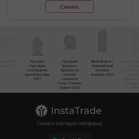
Скачать
ший ECN-
Лучшая
Лучший
Best Broker /
ИнстаТр
кер 2017
торговая
Форекс-
International
«Сам
платформа
брокер по
Investor
инновац
для InstaCopy
итогам
Awards 2022
Форек
2017
саммита
брокер 2
Forex Traders
по вер
Dubai–2023
GBM
Скачать торговую платформу