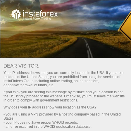
Documentos importantes
DEAR VISITOR,
Documentos
Your IP address shows that you are currently located in the USA. If you are a
resident of the United States, you are prohibited from using the services of
importantes
InstaFintech Group including online trading, online transfers,
deposit/withdrawal of funds, etc.
If you think you are seeing this message by mistake and your location is not
the US, kindly proceed to the website. Otherwise, you must leave the website
Nesta página, você pode encontrar os
in order to comply with government restrictions.
documentos básicos que regulam as relações
Why does your IP address show your location as the USA?
entre a InstaTrade e seus clientes. É altamente
- you are using a VPN provided by a hosting company based in the United
recomendável que você examine todos eles
States;
com o devido cuidado e atenção. Esses
- your IP does not have proper WHOIS records;
documentos fornecem informações sobre o
- an error occurred in the WHOIS geolocation database.