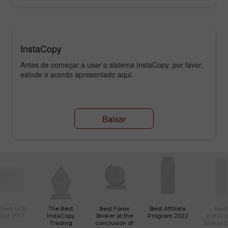
InstaCopy
Antes de começar a usar o sistema InstaCopy, por favor,
estude o acordo apresentado aqui.
Baixar
 Best ECN
The Best
Best Forex
Best Affiliate
Best
ker 2017
InstaCopy
Broker at the
Program 2022
InstaTr
Trading
conclusion of
broker 