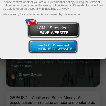
Please confirm whether you are a US resident or not by clicking the relevant
button below. If you choose the wrong option, being a US resident, you will not
Fresh analysis articles
be able to open an account with InstaTrade anyway.
We are sorry for any inconvenience caused by this message.
Top analysis articles
GBP/USD – Análise do Smart Money: As
expectativas em relação ao aperto
monetário do FOMC continuam baixas
A situação do mercado de trabalho dos EUA
provavelmente não permitirá que o Fed aumente as
taxas de juros.
Grigory Sokolov
ago
GBP/USD – Análise do Smart Money: As
expectativas em relação ao aperto monetário do