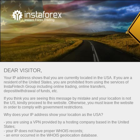
For traders
Trade analysis articles
Trade reviews
ANÁLISE FOREX –
DEAR VISITOR,
ATUALIZAÇÕES DIÁRIAS DO
Your IP address shows that you are currently located in the USA. If you are a
resident of the United States, you are prohibited from using the services of
MERCADO
InstaFintech Group including online trading, online transfers,
deposit/withdrawal of funds, etc.
If you think you are seeing this message by mistake and your location is not
the US, kindly proceed to the website. Otherwise, you must leave the website
ociação
Deposite dinheiro
in order to comply with government restrictions.
Why does your IP address show your location as the USA?
emo
Retire dinheiro
- you are using a VPN provided by a hosting company based in the United
States;
- your IP does not have proper WHOIS records;
- an error occurred in the WHOIS geolocation database.