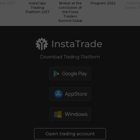
ker 2017
InstaCopy
Broker at the
Program 2022
InstaTr
Trading
conclusion of
broker 
Platform 2017
the Forex
Traders
Summit Dubai
Download Trading Platform
Open trading account