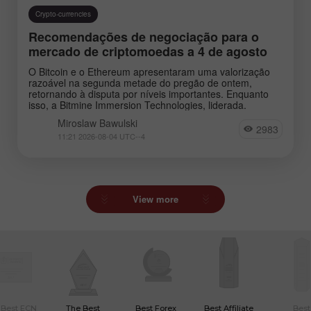
Crypto-currencies
Recomendações de negociação para o
mercado de criptomoedas a 4 de agosto
O Bitcoin e o Ethereum apresentaram uma valorização
razoável na segunda metade do pregão de ontem,
retornando à disputa por níveis importantes. Enquanto
isso, a Bitmine Immersion Technologies, liderada.
Miroslaw Bawulski
2983
11:21 2026-08-04 UTC--4
View more
 Best ECN
The Best
Best Forex
Best Affiliate
Best