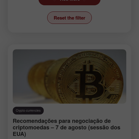
Ichimoku Indicator
Reset the filter
News
Stock Markets
Technical analysis
Trading plan
Trend line
Wave analysis
Instruments:
Crypto-currencies
EURUSD
GBPUSD
Recomendações para negociação de
USDCHF
USDCAD
criptomoedas – 7 de agosto (sessão dos
EUA)
USDJPY
AUDUSD