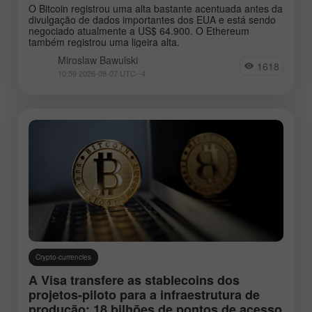
GBPJPY
EURGBP
O Bitcoin registrou uma alta bastante acentuada antes da
divulgação de dados importantes dos EUA e está sendo
EURJPY
NZDUSD
negociado atualmente a US$ 64.900. O Ethereum
também registrou uma ligeira alta.
EURNZD
Silver
Miroslaw Bawulski
1618
Gold
#USDX
10:59 2026-08-07 UTC--4
Analysts:
Go to the list of analysts
Crypto-currencies
A Visa transfere as stablecoins dos
projetos-piloto para a infraestrutura de
Bawulski Miroslaw
Novak Jakub
Greco
produção: 18 bilhões de pontos de acesso