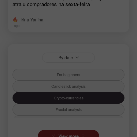
atraiu compradores na sexta-feira
Irina Yanina
ago
By date
For beginners
Candlestick analysis
Crypto-currencies
Fractal analysis
Fundamental analysis
Hot forecast
View more