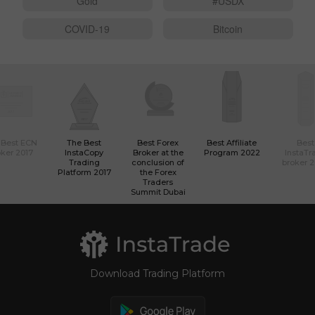
Gold
#USDX
COVID-19
Bitcoin
 Best ECN
The Best
Best Forex
Best Affiliate
Best
ker 2017
InstaCopy
Broker at the
Program 2022
InstaTr
Trading
conclusion of
broker 
Platform 2017
the Forex
Traders
Summit Dubai
Download Trading Platform