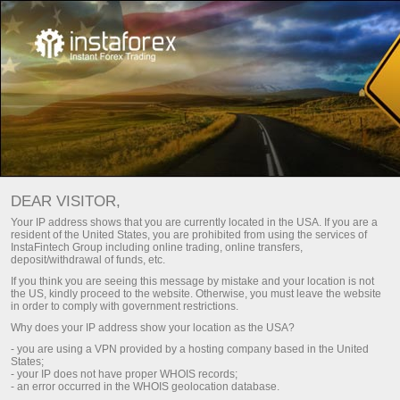
For traders
Analysis
Feriados e observâncias em todo o mundo
DEAR VISITOR,
Your IP address shows that you are currently located in the USA. If you are a
resident of the United States, you are prohibited from using the services of
FERIADOS E OBSERVÂNCIAS
InstaFintech Group including online trading, online transfers,
deposit/withdrawal of funds, etc.
EM TODO O MUNDO
If you think you are seeing this message by mistake and your location is not
the US, kindly proceed to the website. Otherwise, you must leave the website
in order to comply with government restrictions.
Why does your IP address show your location as the USA?
Faça um depósito
Retir
- you are using a VPN provided by a hosting company based in the United
States;
- your IP does not have proper WHOIS records;
- an error occurred in the WHOIS geolocation database.