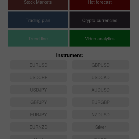
Stock Markets
Hot forecast
Trading plan
Crypto-currencies
Trend line
Video analytics
Instrument:
EURUSD
GBPUSD
USDCHF
USDCAD
USDJPY
AUDUSD
GBPJPY
EURGBP
EURJPY
NZDUSD
EURNZD
Silver