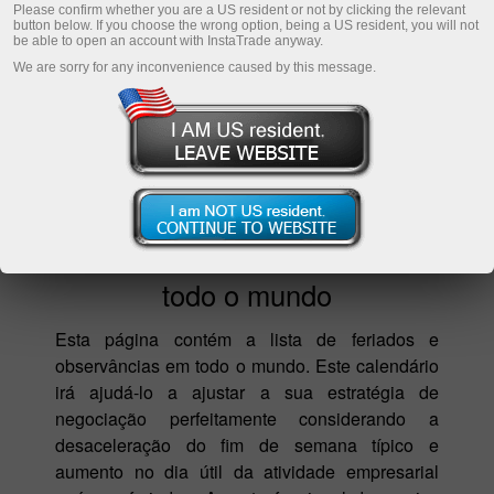
Please confirm whether you are a US resident or not by clicking the relevant
button below. If you choose the wrong option, being a US resident, you will not
be able to open an account with InstaTrade anyway.
We are sorry for any inconvenience caused by this message.
Feriados e observâncias em
todo o mundo
Esta página contém a lista de feriados e
observâncias em todo o mundo. Este calendário
irá ajudá-lo a ajustar a sua estratégia de
negociação perfeitamente considerando a
desaceleração do fim de semana típico e
aumento no dia útil da atividade empresarial