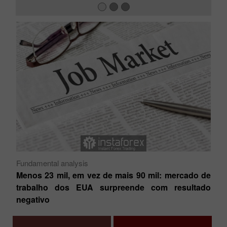
As
Cr
Fundamental analysis
 do
R
Menos 23 mil, em vez de mais 90 mil: mercado de
de
trabalho dos EUA surpreende com resultado
negativo