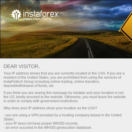
ABRIR UMA CONTA DE
DEAR VISITOR,
NEGOCIAÇÃO DE FOREX
Your IP address shows that you are currently located in the USA. If you are a
resident of the United States, you are prohibited from using the services of
InstaFintech Group including online trading, online transfers,
Abrir conta de negociação
deposit/withdrawal of funds, etc.
If you think you are seeing this message by mistake and your location is not
the US, kindly proceed to the website. Otherwise, you must leave the website
Abrir conta demo
in order to comply with government restrictions.
Why does your IP address show your location as the USA?
- you are using a VPN provided by a hosting company based in the United
States;
Como abrir uma conta de negociação
- your IP does not have proper WHOIS records;
- an error occurred in the WHOIS geolocation database.