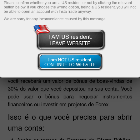
real com a InstaTrade?
Please confirm whether you are a US resident or not by clicking the relevant
button below. If you choose the wrong option, being a US resident, you will not
be able to open an account with InstaTrade anyway.
Uma conta real aberta aberta por um trader em uma
We are sorry for any inconvenience caused by this message.
corretora implica um depósito para negociação em
Forex. A abertura de conta implica o depósito de
fundos que serão utilizados para negociações de
compra e venda no mercado cambial.
O cadastro da conta de Forex leva apenas alguns
minutos e permite a realização de operações de
negociação no mercado cambial. Após o registro,
você receberá um valor de bônus de boas-vindas de
30% do valor que você depositou na sua conta. Você
pode usar o bônus para negociar instrumentos
financeiros ou investir em projetos de Forex.
Isso é o que você precisa para abrir
uma conta:
Aceite os termos do Contrato de Oferta Pública.