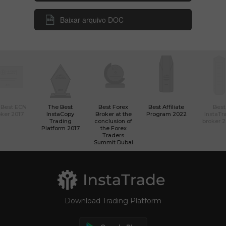
Baixar arquivo DOC
 Best ECN
The Best
Best Forex
Best Affiliate
Best
ker 2017
InstaCopy
Broker at the
Program 2022
InstaTr
Trading
conclusion of
broker 
Platform 2017
the Forex
Traders
Summit Dubai
Download Trading Platform