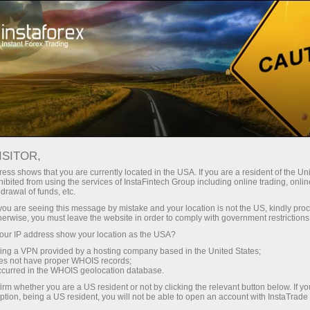
ukaan akaun segera
Platform dagangan
Bahagian Pedagang
Bahagian Rakan Niaga
Perkhidmatan Sy
Baharu
REX
Pembukaan
ISITOR,
ess shows that you are currently located in the USA. If you are a resident of the Uni
agangan nyata dengan InstaTrade?
ibited from using the services of InstaFintech Group including online trading, online
drawal of funds, etc.
k you are seeing this message by mistake and your location is not the US, kindly pro
yarikat pembrokeran bermaksud deposit untuk dagangan d
herwise, you must leave the website in order to comply with government restrictions
dagangan dalam pasaran forex.
ur IP address show your location as the USA?
sing a VPN provided by a hosting company based in the United States;
l masa beberapa minit sahaja dan akan membolehkan and
oes not have proper WHOIS records;
menerima Welcome Bonus 30% pada jumlah wang yang and
occurred in the WHOIS geolocation database.
wangan atau melabur dalam projek-projek Forex.
irm whether you are a US resident or not by clicking the relevant button below. If y
ption, being a US resident, you will not be able to open an account with InstaTrad