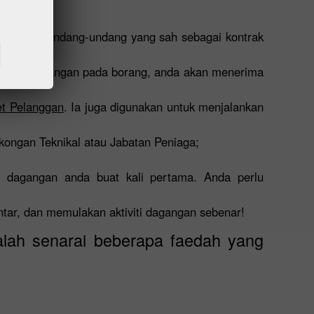
; ia adalah undang-undang yang sah sebagai kontrak
kesemua ruangan pada borang, anda akan menerima
et Pelanggan
. Ia juga digunakan untuk menjalankan
okongan Teknikal atau Jabatan Peniaga;
 dagangan anda buat kali pertama. Anda perlu
ntar, dan memulakan aktiviti dagangan sebenar!
lah senarai beberapa faedah yang