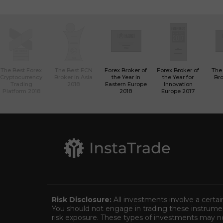
The Best Forex
The Best ECN
Forex Broker of
Forex Broker of
The
Cryptocurrency
Broker in Asia
the Year in
the Year for
Bro
Trading
2018
Eastern Europe
Innovation
Platform 2018
2018
Europe 2017
Risk Disclosure:
All investments involve a certai
You should not engage in trading these instrument
risk exposure. These types of investments may not 