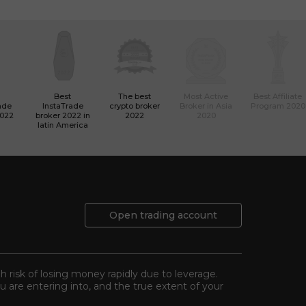
Best
The best
Most Active
Best Affiliate
ade
InstaTrade
crypto broker
Broker in Asia
Program 2020
2022
broker 2022 in
2022
2020
latin America
Open trading account
gh risk of losing money rapidly due to leverage.
 are entering into, and the true extent of your