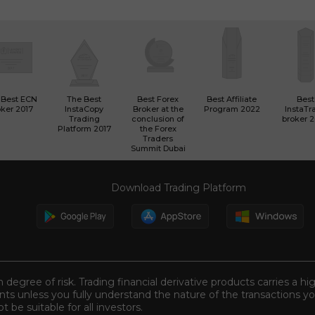
 Best ECN
The Best
Best Forex
Best Affiliate
Best
ker 2017
InstaCopy
Broker at the
Program 2022
InstaTr
Trading
conclusion of
broker 
Platform 2017
the Forex
Traders
Summit Dubai
Download Trading Platform
n degree of risk. Trading financial derivative products carries a hi
s unless you fully understand the nature of the transactions you
be suitable for all investors.