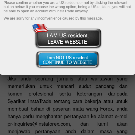
Please confirm whether you are a US resident or not by clicking the relevant
button below. If you choose the wrong option, being a US resident, you will not
be able to open an account with InstaTrade anyway.
Muat Turun Platform Dagangan
We are sorry for any inconvenience caused by this message.
Jika anda seorang jurnalis atau wartawan yang
memerlukan untuk mencari sudut pandang dan
komen profesional serta keterangan daripada
Syarikat InstaTrade tentang cara bekerja atau untuk
membuat bahan di pasaran mata wang Forex, anda
hanya perlu menghantar pertanyaan ke alamat e-mel
pr-inquiries@instaforex.com
, dan kami akan
menjawab pertanyaan anda dalam masa yang