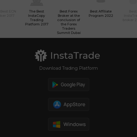
 Best ECN
The Best
Best Forex
Best Affiliate
Best
ker 2017
InstaCopy
Broker at the
Program 2022
InstaTr
Trading
conclusion of
broker 
Platform 2017
the Forex
Traders
Summit Dubai
Download Trading Platform