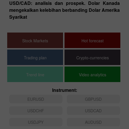
XA
USD/CAD: analisis dan prospek. Dolar Kanada
t
mengekalkan kelebihan berbanding Dolar Amerika
T
26:
Syarikat
E
Stock Markets
Hot forecast
Trading plan
Crypto-currencies
Trend line
Video analytics
Instrument:
EURUSD
GBPUSD
USDCHF
USDCAD
USDJPY
AUDUSD