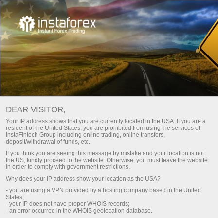
Utama
Sokongan
Jurnal Penyelidikan
Pertanyaan wartawan
DEAR VISITOR,
Kami telah bersiap sedia untuk menjawab persoalan anda
Your IP address shows that you are currently located in the USA. If you are a
mengenai operasi Kumpulan Syarikat InstaFintech: fakta,
resident of the United States, you are prohibited from using the services of
InstaFintech Group including online trading, online transfers,
komen, wawancara, foto, berita dan pengumuman.
deposit/withdrawal of funds, etc.
Perkhidmatan ini hanya tersedia untuk para wartawan dan
If you think you are seeing this message by mistake and your location is not
wakil media massa.
the US, kindly proceed to the website. Otherwise, you must leave the website
in order to comply with government restrictions.
Kami dengan senang hati untuk memberikan semua
Why does your IP address show your location as the USA?
maklumat yang diperlukan kepada anda secepat mungkin.
- you are using a VPN provided by a hosting company based in the United
States;
- your IP does not have proper WHOIS records;
Hubungi Kami
- an error occurred in the WHOIS geolocation database.