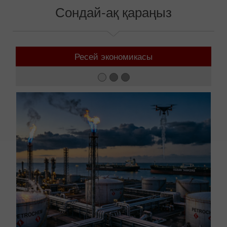
Сондай-ақ қараңыз
Ресей экономикасы