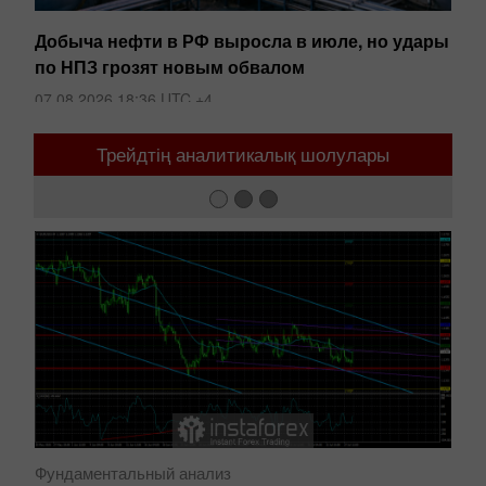
и
Добыча нефти в РФ выросла в июле, но удары
Пе
по НПЗ грозят новым обвалом
06
07.08.2026 18:36 UTC +4
Трейдтің аналитикалық шолулары