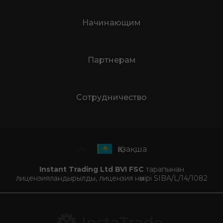
Торговые условия
Инста графики
Начинающим
Партнерам
Сотрудничество
Қазақша
Instant Trading Ltd BVI FSC
тарапынан
лицензияландырылды, лицензия нөмірі SIBA/L/14/1082