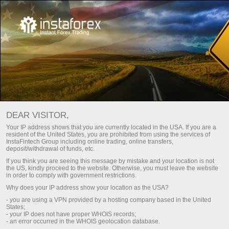
Басты
Поддержка
Баспасөз үшін
Сотрудничество с прессой
DEAR VISITOR,
Біз ИнстаФинтех Компаниялар Тобының жұмысына
Your IP address shows that you are currently located in the USA. If you are a
қатысты барлық сұрақтарға жауап беруге дайынбыз:
resident of the United States, you are prohibited from using the services of
InstaFintech Group including online trading, online transfers,
фактілер, пікірлер, сұхбаттар, фотосуреттер,
deposit/withdrawal of funds, etc.
жаңалықтар, хабарландырулар. Бұл қызмет тек қана
If you think you are seeing this message by mistake and your location is not
журналистер мен БАҚ өкілдеріне қатысты.
the US, kindly proceed to the website. Otherwise, you must leave the website
in order to comply with government restrictions.
Біз сізге барлық қажетті ақпаратты мүмкіндігінше тез
Why does your IP address show your location as the USA?
ұсынуға қуаныштымыз.
- you are using a VPN provided by a hosting company based in the United
States;
- your IP does not have proper WHOIS records;
Свяжитесь с нами по e-mail
- an error occurred in the WHOIS geolocation database.