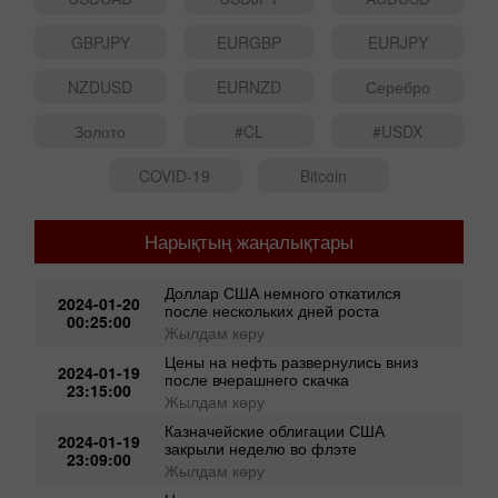
USDCAD
USDJPY
AUDUSD
GBPJPY
EURGBP
EURJPY
NZDUSD
EURNZD
Серебро
Золото
#CL
#USDX
COVID-19
Bitcoin
Нарықтың жаңалықтары
Доллар США немного откатился
2024-01-20
после нескольких дней роста
00:25:00
Жылдам көру
Цены на нефть развернулись вниз
2024-01-19
после вчерашнего скачка
23:15:00
Жылдам көру
Казначейские облигации США
2024-01-19
закрыли неделю во флэте