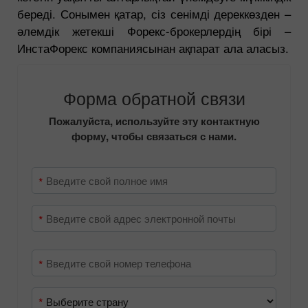
inquiries жүйесі ақпаратты іздеу және жинауға
кететін уақытты айтарлықтай үнемдеуге мүмкіндік
береді. Сонымен қатар, сіз сенімді дереккөзден –
әлемдік жетекші Форекс-брокерлердің бірі –
ИнстаФорекс компаниясынан ақпарат ала аласыз.
Форма обратной связи
Пожалуйста, используйте эту контактную
форму, чтобы связаться с нами.