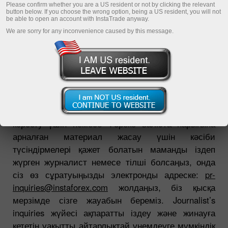
Please confirm whether you are a US resident or not by clicking the relevant
button below. If you choose the wrong option, being a US resident, you will not
be able to open an account with InstaTrade anyway.
Сауда платформасын жүктеу
We are sorry for any inconvenience caused by this message.
Егер сіз ИнстаФорекс компаниясының қызметін
көрсету үшін немесе Форекс валюта нарығына
арналған материал жасау үшін кәсіби
түсіндірмелері қажет болатын маманды іздеп
жүрген журналист немесе тілші болсаңыз, онда
сіз өз сұратуыңызды электронды адреске:
pr-
inquiries@instaforex.com
жолдаңыз, біз қысқа
мерзімде сізге жауабын береміз. Journalist’s