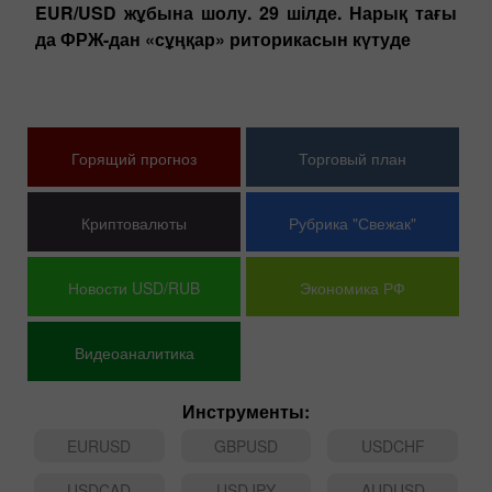
Фундаментальный анализ
Фу
да
EUR/USD жұбына шолу. 29 шілде. Нарық тағы
G
мп
да ФРЖ-дан «сұңқар» риторикасын күтуде
жи
ім
Горящий прогноз
Торговый план
Криптовалюты
Рубрика "Свежак"
Новости USD/RUB
Экономика РФ
Видеоаналитика
Инструменты:
EURUSD
GBPUSD
USDCHF