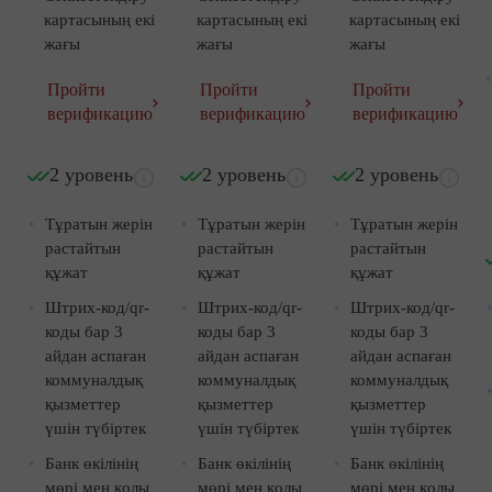
картасының екі
картасының екі
картасының екі
жағы
жағы
жағы
Пройти
Пройти
Пройти
верификацию
верификацию
верификацию
2 уровень
2 уровень
2 уровень
Тұратын жерін
Тұратын жерін
Тұратын жерін
растайтын
растайтын
растайтын
құжат
құжат
құжат
Штрих-код/qr-
Штрих-код/qr-
Штрих-код/qr-
коды бар 3
коды бар 3
коды бар 3
айдан аспаған
айдан аспаған
айдан аспаған
коммуналдық
коммуналдық
коммуналдық
қызметтер
қызметтер
қызметтер
үшін түбіртек
үшін түбіртек
үшін түбіртек
Банк өкілінің
Банк өкілінің
Банк өкілінің
мөрі мен қолы
мөрі мен қолы
мөрі мен қолы