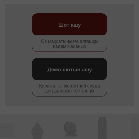
Шот ашу
Өз мақсатыңызға алғашқы
қадам жасаңыз
Демо шотын ашу
Қаражатты жоғалтпай сауда
дағдыларын тестілеңіз