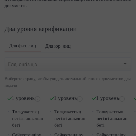
документы.
Два уровня верификации
Для физ. лиц
Для юр. лиц
Выберите страну, чтобы увидеть актуальный список документов для
подачи
1 уровень
1 уровень
1 уровень
Төлқұжаттың
Төлқұжаттың
Төлқұжаттың
негізгі ашылған
негізгі ашылған
негізгі ашылған
беті
беті
беті
Сәйкестендіру
Сәйкестендіру
Сәйкестендіру