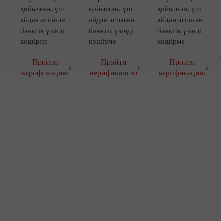
қойылған, үш
қойылған, үш
қойылған, үш
айдан аспаған
айдан аспаған
айдан аспаған
банктік үзінді
банктік үзінді
банктік үзінді
көшірме
көшірме
көшірме
Пройти
Пройти
Пройти
верификацию
верификацию
верификацию