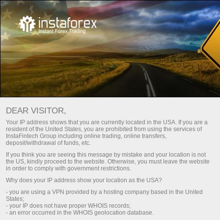
Трейдерам
Открытие счета
Шотты верификациялау
DEAR VISITOR,
Your IP address shows that you are currently located in the USA. If you are a
Сауда шотын
resident of the United States, you are prohibited from using the services of
InstaFintech Group including online trading, online transfers,
верификациялау
deposit/withdrawal of funds, etc.
If you think you are seeing this message by mistake and your location is not
the US, kindly proceed to the website. Otherwise, you must leave the website
Вы собираетесь пополнить счет картой или
in order to comply with government restrictions.
банковским переводом? Для всего этого вам
Why does your IP address show your location as the USA?
понадобится пройти верификацию счета. Ниже мы
- you are using a VPN provided by a hosting company based in the United
States;
расскажем, как ее получить!
- your IP does not have proper WHOIS records;
- an error occurred in the WHOIS geolocation database.