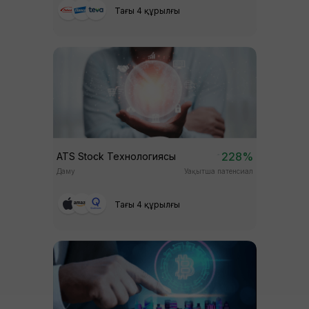
Тағы 4 құрылғы
228%
ATS Stock Технологиясы
Даму
Уақытша патенсиал
Тағы 4 құрылғы