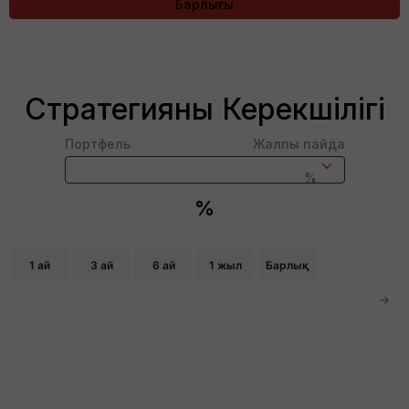
Барлығы
Стратегияның Керекшілігі
Портфель
Жалпы пайда
%
%
Chart
Combination chart with 2 data series.
1 ай
3 ай
6 ай
1 жыл
Барлық
The chart has 2 X axes displaying Time, and navigator-x
The chart has 2 Y axes displaying values, and navigator-
→