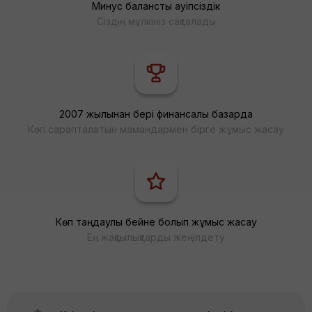
Минус баланстық қауіпсіздік
Сіздің мүлкініз сақталады
2007 жылынан бері финансалық базарда
Көп сарапталатын мамандармен бірге жұмыс жасау
Көп таңдаулы бейне болып жұмыс жасау
Ең жақсылықтарды жеңілдету