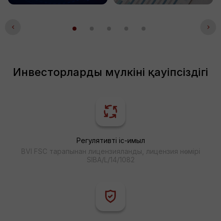
Инвесторлардың мүлкіні қауіпсіздігі
Регулятивті іс-қимыл
BVI FSC тарапынан лицензияланды, лицензия нөмірі
SIBA/L/14/1082