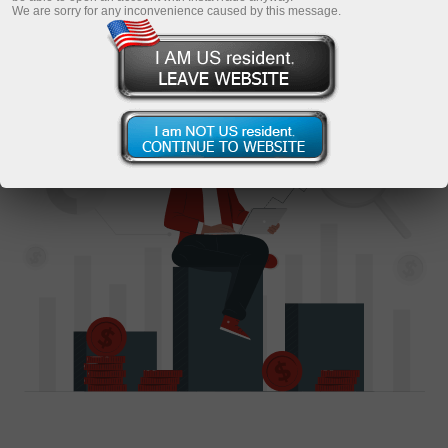
Инвестор болыңыз
We are sorry for any inconvenience caused by this message.
Кеңес алыңыз