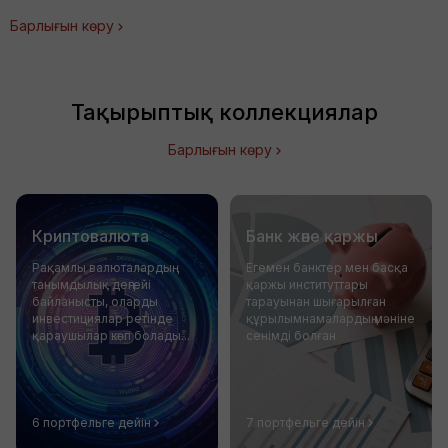
Барлығын көру
Тақырыптық коллекциялар
Барлығын көру
Криптовалюта
Банк және қаржы
Рақамлы валюталардың
Егемен банктер мен басқа
танымдылық деңгейі
қаржы институттары
байланысты, оларды
тарауынан шығарылған
инвестициялар ретінде
құрылымнамалардың мәніне
қараушылар көп болады...
сенімді болған
6 портфельге дейін
7 портфельге дейін