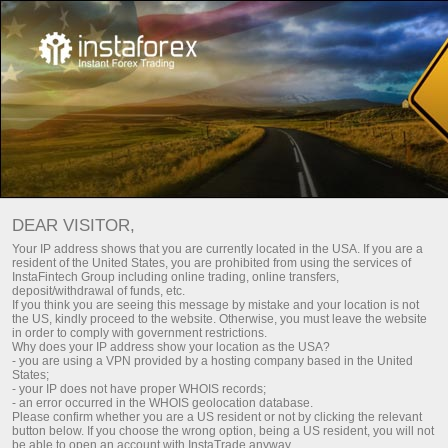
Умные Инвестиции
DEAR VISITOR,
Your IP address shows that you are currently located in the USA. If you are a
resident of the United States, you are prohibited from using the services of
InstaFintech Group including online trading, online transfers,
deposit/withdrawal of funds, etc.
Инвестициялар портфелдері
If you think you are seeing this message by mistake and your location is not
the US, kindly proceed to the website. Otherwise, you must leave the website
in order to comply with government restrictions.
Жоғары дараған инвестициялар портфелдері. Жалпы өзарақ
Why does your IP address show your location as the USA?
борышқа кіруге рұқсат. 10 жылдық тәжірибеге ие болатын
- you are using a VPN provided by a hosting company based in the United
эксперттер. Сіз айырмашылық аласыз - біз айырмашылық
States;
аламыз.
- your IP does not have proper WHOIS records;
- an error occurred in the WHOIS geolocation database.
Please confirm whether you are a US resident or not by clicking the relevant
button below. If you choose the wrong option, being a US resident, you will not
be able to open an account with InstaTrade anyway.