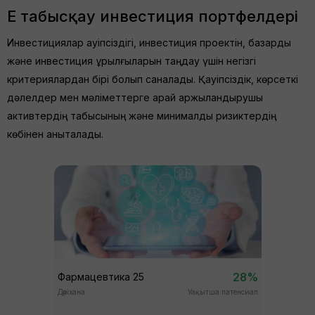
Ең табысқау инвестиция портфелдері
Инвестициялар қауіпсіздігі, инвестиция проектін, базарды
және инвестиция құрылғыларын таңдау үшін негізгі
критериялардан бірі болып саналады. Қауіпсіздік, көрсеткі
дәлелдер мен мәліметтерге қарай қаржыландырушы
активтердің табысының және минималды ризиктердің
көбінен анықталады.
28%
Фармацевтика 25
Дәріхана
Уақытша патенсиал