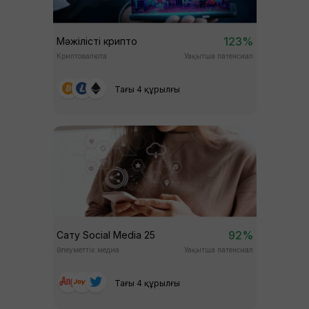
123%
Мәжілісті крипто
Криптовалюта
Уақытша патенсиал
Тағы 4 құрылғы
92%
Сату Social Media 25
Әлеуметтік медиа
Уақытша патенсиал
Тағы 4 құрылғы