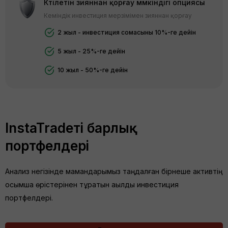
Күтілетін зияннан қорғау мүмкіндігі опциясы
Кеміндік инвестиция мерзімімен зияннан қорғау
2 жыл - инвестиция сомасының 10%-ге дейін
5 жыл - 25%-ге дейін
10 жыл - 50%-ге дейін
InstaTradeтің барлық
портфелдері
Анализ негізінде мамандарымыз таңдалған бірнеше активтің
қосымша өрістерінен тұратын ақылды инвестиция
портфелдері.