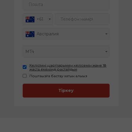
Пошта
Телефон нөмірі
+61
Австралия
MT4
Келісімнің шарттарымен келісемін және 18
жаста екенімді растайдым
Поштаңызға бастау хатын алыңыз