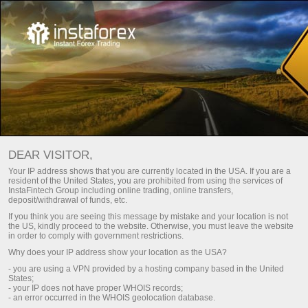
Сауда стиліңізге сай бонусты
таңдаңыз!
DEAR VISITOR,
Депозитке 100% дейін және пайданы еркін шығару
Your IP address shows that you are currently located in the USA. If you are a
resident of the United States, you are prohibited from using the services of
Алу
InstaFintech Group including online trading, online transfers,
deposit/withdrawal of funds, etc.
If you think you are seeing this message by mistake and your location is not
the US, kindly proceed to the website. Otherwise, you must leave the website
in order to comply with government restrictions.
Why does your IP address show your location as the USA?
Біздің командамызға қосылу
- you are using a VPN provided by a hosting company based in the United
States;
- your IP does not have proper WHOIS records;
- an error occurred in the WHOIS geolocation database.