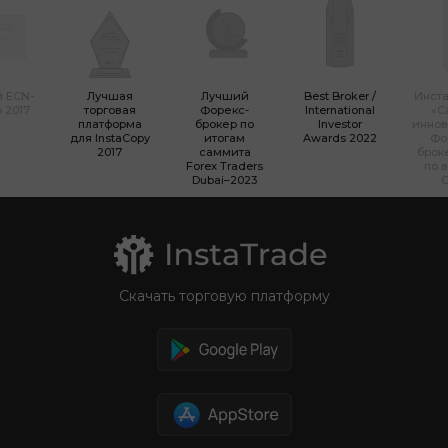
 ECN-
Лучшая
Лучший
Best Broker /
Инста
 2017
торговая
Форекс-
International
«С
платформа
брокер по
Investor
инно
для InstaCopy
итогам
Awards 2022
Фо
2017
саммита
брок
Forex Traders
по 
Dubai–2023
Скачать торговую платформу