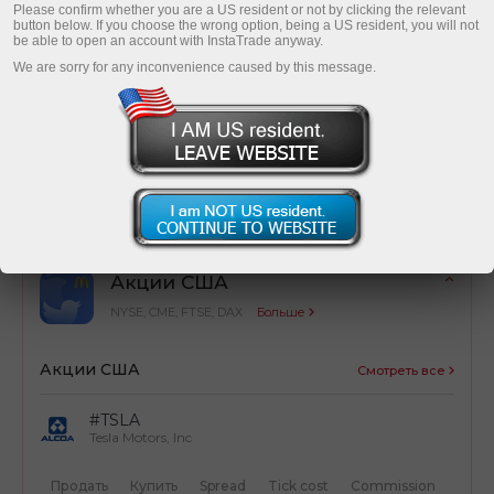
Please confirm whether you are a US resident or not by clicking the relevant
button below. If you choose the wrong option, being a US resident, you will not
be able to open an account with InstaTrade anyway.
We are sorry for any inconvenience caused by this message.
Оптимизация затрат
Простой расчет торговых затрат от сделок
Акции США
NYSE, CME, FTSE, DAX
Больше
Акции США
Смотреть все
#TSLA
Tesla Motors, Inc
Продать
Купить
Spread
Tick cost
Commission