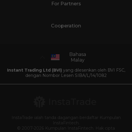
For Partners
Cooperation
Bahasa
Malay
Instant Trading Ltd (BVI)
yang dilesenkan oleh BVI FSC,
dengan Nombor Lesen SIBA/L/14/1082
InstaTrade ialah tanda dagangan berdaftar Kumpulan
InstaFintech.
© 2007-2026 Kumpulan InstaFintech. Hak cipta