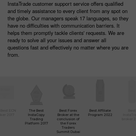
InstaTrade customer support service offers qualified
and timely assistance to every client from any spot on
the globe. Our managers speak 17 languages, so they
have no difficulties with communication barriers. It
helps them promptly tackle clients' requests. We are
ready to solve all your issues and answer all
questions fast and effectively no matter where you are
from.
 Best ECN
The Best
Best Forex
Best Affiliate
Best
ker 2017
InstaCopy
Broker at the
Program 2022
InstaTr
Trading
conclusion of
broker 
Platform 2017
the Forex
Traders
Summit Dubai