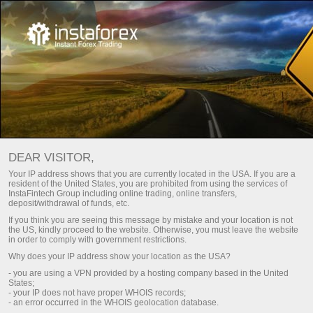
Utama
About Us
Mengapa Pilih Kami
Mengapa Pilih Kami?
DEAR VISITOR,
InstaTrade telah beroperasi di industri Trade sejak tahun
Your IP address shows that you are currently located in the USA. If you are a
2007 dan untuk tempoh ini telah berjaya mengukuhkan
resident of the United States, you are prohibited from using the services of
InstaFintech Group including online trading, online transfers,
syarikatnya, mencapai tempat terbaik dalam industri ini dan
deposit/withdrawal of funds, etc.
memperkenalkan penyelesaian IT yang inovatif.
If you think you are seeing this message by mistake and your location is not
the US, kindly proceed to the website. Otherwise, you must leave the website
Insta Service Ltd didaftarkan dengan FSC Saint Vincent
in order to comply with government restrictions.
Nombor Lesen: IBC22945
Why does your IP address show your location as the USA?
- you are using a VPN provided by a hosting company based in the United
States;
Daftar akaun peribadi
- your IP does not have proper WHOIS records;
- an error occurred in the WHOIS geolocation database.
Buka akaun dagangan