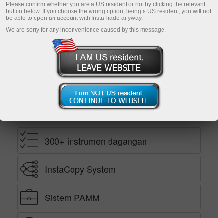
Please confirm whether you are a US resident or not by clicking the relevant
button below. If you choose the wrong option, being a US resident, you will not
be able to open an account with InstaTrade anyway.
Buka akaun demo
We are sorry for any inconvenience caused by this message.
Ekaterina Stikhina
Pengarah TV InstaTrade*
Kenape anda memilih kami
300+ instrumen dagangan
InstaCopy System
Sistem PAMM