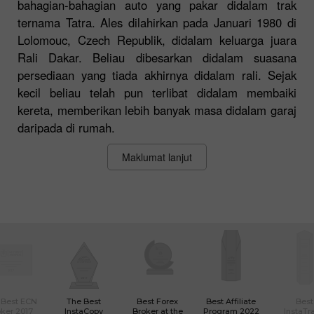
bahagian-bahagian auto yang pakar didalam trak
ternama Tatra. Ales dilahirkan pada Januari 1980 di
Lolomouc, Czech Republik, didalam keluarga juara
Rali Dakar. Beliau dibesarkan didalam suasana
persediaan yang tiada akhirnya didalam rali. Sejak
kecil beliau telah pun terlibat didalam membaiki
kereta, memberikan lebih banyak masa didalam garaj
daripada di rumah.
Maklumat lanjut
 Best ECN
The Best
Best Forex
Best Affiliate
Best
ker 2017
InstaCopy
Broker at the
Program 2022
InstaTr