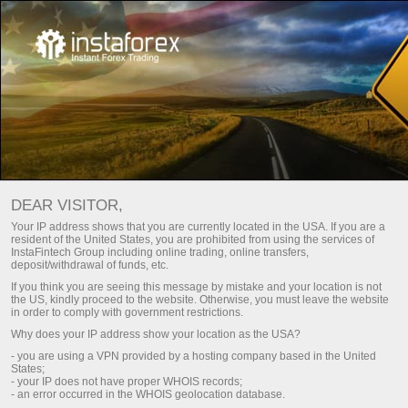
Viswanathan Anand
XV
Juara Catur Dunia
th
DEAR VISITOR,
Your IP address shows that you are currently located in the USA. If you are a
resident of the United States, you are prohibited from using the services of
Pembukaan akaun dagangan
trader
Muat 
InstaFintech Group including online trading, online transfers,
deposit/withdrawal of funds, etc.
Pembukaan akaun demo
If you think you are seeing this message by mistake and your location is not
the US, kindly proceed to the website. Otherwise, you must leave the website
in order to comply with government restrictions.
Why does your IP address show your location as the USA?
- you are using a VPN provided by a hosting company based in the United
States;
Legenda! Anda fikir ia adalah sangat hebat? Tetapi
- your IP does not have proper WHOIS records;
- an error occurred in the WHOIS geolocation database.
bagaimana kita ingin memberi gelaran kepada