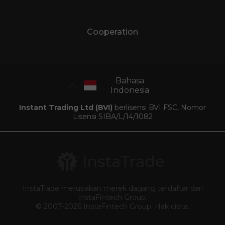
Cooperation
Bahasa
Indonesia
Instant Trading Ltd (BVI)
berlisensi BVI FSC, Nomor
Lisensi SIBA/L/14/1082
InstaTrade merupakan merek dagang terdaftar dari
InstaFintech Group.
© 2007-2026 InstaFintech Group. Hak cipta.