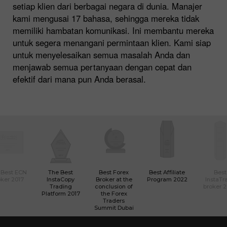
setiap klien dari berbagai negara di dunia. Manajer
kami mengusai 17 bahasa, sehingga mereka tidak
memiliki hambatan komunikasi. Ini membantu mereka
untuk segera menangani permintaan klien. Kami siap
untuk menyelesaikan semua masalah Anda dan
menjawab semua pertanyaan dengan cepat dan
efektif dari mana pun Anda berasal.
 Best ECN
The Best
Best Forex
Best Affiliate
Best
ker 2017
InstaCopy
Broker at the
Program 2022
InstaTr
Trading
conclusion of
broker 
Platform 2017
the Forex
Traders
Summit Dubai