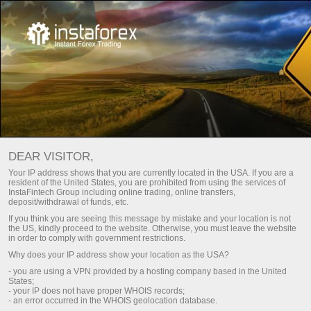
Utama
About Us
Mengapa Memilih Kami
Mengapa Memilih Kami?
DEAR VISITOR,
InstaTrade telah beroperasi dalam industri Trade sejak 2007
Your IP address shows that you are currently located in the USA. If you are a
dan untuk periode ini telah berhasil berdiri sendiri secara
resident of the United States, you are prohibited from using the services of
InstaFintech Group including online trading, online transfers,
kokoh, mencapai urutan puncak di industri dan
deposit/withdrawal of funds, etc.
memperkenalkan solusi IT inovatif.
If you think you are seeing this message by mistake and your location is not
the US, kindly proceed to the website. Otherwise, you must leave the website
Insta Service Ltd didaftarkan dengan FSC Saint Vincent
in order to comply with government restrictions.
Nomor Lisensi: IBC22945
Why does your IP address show your location as the USA?
- you are using a VPN provided by a hosting company based in the United
States;
Daftar akun personal
- your IP does not have proper WHOIS records;
- an error occurred in the WHOIS geolocation database.
Buka akun trading