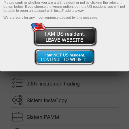
Please confirm whether you are a US resident or not by clicking the relevant
button below. If you choose the wrong option, being a US resident, you will not
be able to open an account with InstaTrade anyway.
Buka demo account
We are sorry for any inconvenience caused by this message.
Ekaterina Stikhina
Direktur InstaTrade TV*
Kenapa Memilih Kami
300+ instrumen trading
Sistem InstaCopy
Sistem PAMM