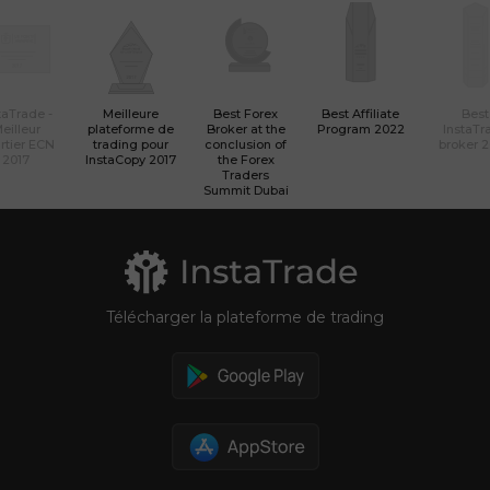
taTrade -
Meilleure
Best Forex
Best Affiliate
Best
eilleur
plateforme de
Broker at the
Program 2022
InstaTr
rtier ECN
trading pour
conclusion of
broker 
2017
InstaCopy 2017
the Forex
Traders
Summit Dubai
Télécharger la plateforme de trading