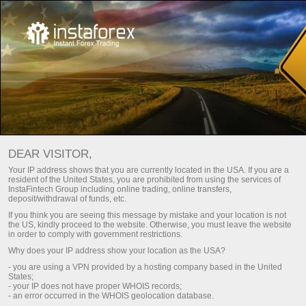
Page d’accueil
About Us
Avantages d’InstaTrade
Pourquoi choisir InstaTrade?
DEAR VISITOR,
InstaTrade travaille dans l’industrie du Trade depuis 2007, et
Your IP address shows that you are currently located in the USA. If you are a
pendant ce temps a réussi à occuper une position forte,
resident of the United States, you are prohibited from using the services of
InstaFintech Group including online trading, online transfers,
devenant un leader du marché et un innovateur informatique.
deposit/withdrawal of funds, etc.
If you think you are seeing this message by mistake and your location is not
Instant Trading Ltd est réglementée par la Commission des services
the US, kindly proceed to the website. Otherwise, you must leave the website
financiers des îles Vierges britanniques
in order to comply with government restrictions.
Numéro de licence: SIBA/L/14/1082
Why does your IP address show your location as the USA?
- you are using a VPN provided by a hosting company based in the United
Enregistrer un compte personnel
States;
- your IP does not have proper WHOIS records;
- an error occurred in the WHOIS geolocation database.
Ouvrir un compte de trading