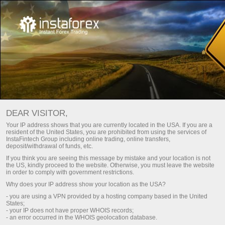
Pour les investisseurs
InstaCopy System
DEAR VISITOR,
Your IP address shows that you are currently located in the USA. If you are a
SYSTÈME INSTACOPY
resident of the United States, you are prohibited from using the services of
InstaFintech Group including online trading, online transfers,
D'INSTATRADE
deposit/withdrawal of funds, etc.
If you think you are seeing this message by mistake and your location is not
the US, kindly proceed to the website. Otherwise, you must leave the website
in order to comply with government restrictions.
Make a deposit
Money
Why does your IP address show your location as the USA?
- you are using a VPN provided by a hosting company based in the United
States;
- your IP does not have proper WHOIS records;
InstaCopy
- an error occurred in the WHOIS geolocation database.