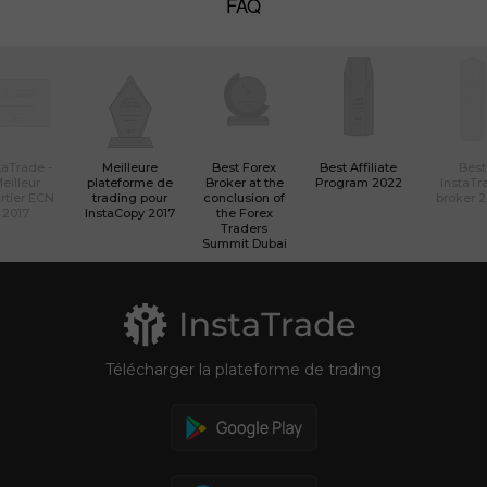
FAQ
taTrade -
Meilleure
Best Forex
Best Affiliate
Best
eilleur
plateforme de
Broker at the
Program 2022
InstaTr
rtier ECN
trading pour
conclusion of
broker 
2017
InstaCopy 2017
the Forex
Traders
Summit Dubai
Télécharger la plateforme de trading