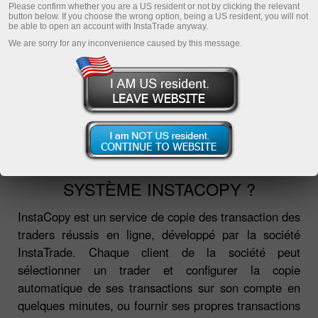
Please confirm whether you are a US resident or not by clicking the relevant
TOP-5 traders
button below. If you choose the wrong option, being a US resident, you will not
be able to open an account with InstaTrade anyway.
Surveillance
We are sorry for any inconvenience caused by this message.
FAQ
InstaCopy en détails
Registration
QU'EST-CE QUE C'EST LE
SYSTÈME INSTACOPY ?
InstaCopy est un service de copie des transaction des
traders réussis en ligne, développé par la société
InstaTrade. Chaque client de la société peut
sélectionner un trader et configurer la copie
automatique de ses transactions sur son compte en
quelques minutes, ou fournir ses propres transactions