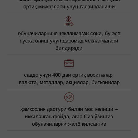
ортиқ мижозлари учун тасвирланиши
обуначиларнинг чекланмаган сони, бу эса
нусха олиш учун даромад чекланмагани
билдиради
савдо учун 400 дан ортиқ воситалар:
валюта, металлар, акциялар, биткоинлар
ҳамкорлик дастури билан мос келиши –
иккиланган фойда, агар Сиз ўзингиз
обуначиларни жалб қилсангиз