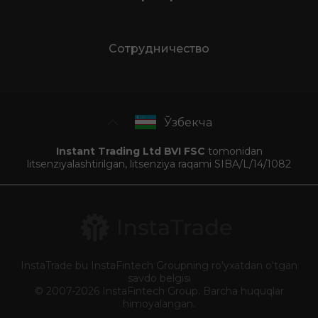
Сотрудничество
Ўзбекча
Instant Trading Ltd BVI FSC
tomonidan
litsenziyalashtirilgan, litsenziya raqami SIBA/L/14/1082
InstaTrade bu InstaFintech Groupning ro'yxatdan o'tgan
savdo belgisi
© 2007-2026 InstaFintech Group. Barcha huquqlar
himoyalangan.