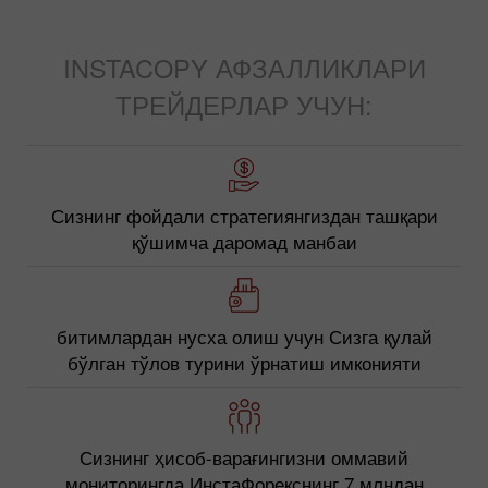
INSTACOPY АФЗАЛЛИКЛАРИ
ТРЕЙДЕРЛАР УЧУН:
Сизнинг фойдали стратегиянгиздан ташқари
қўшимча даромад манбаи
битимлардан нусха олиш учун Сизга қулай
бўлган тўлов турини ўрнатиш имконияти
Сизнинг ҳисоб-варағингизни оммавий
мониторингда ИнстаФорекснинг 7 млндан