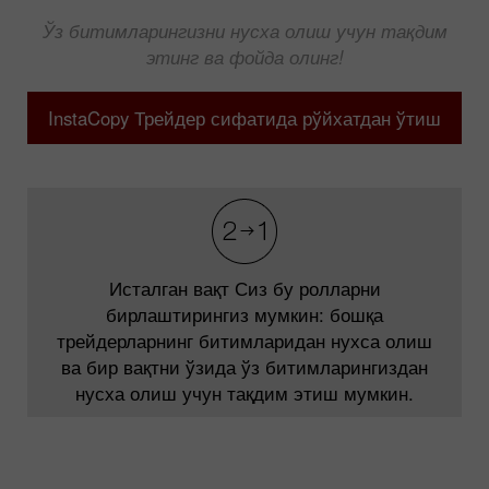
Ўз битимларингизни нусха олиш учун тақдим
этинг ва фойда олинг!
InstaCopy Трейдер сифатида рўйхатдан ўтиш
Исталган вақт Сиз бу ролларни
бирлаштирингиз мумкин: бошқа
трейдерларнинг битимларидан нухса олиш
ва бир вақтни ўзида ўз битимларингиздан
нусха олиш учун тақдим этиш мумкин.