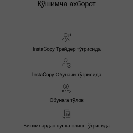
Қўшимча ахборот
InstaCopy Трейдер тўғрисида
InstaCopy Обуначи тўғрисида
Обунага тўлов
Битимлардан нусха олиш тўғрисида