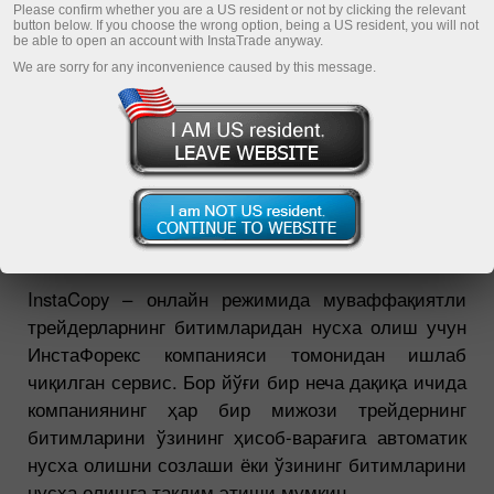
Please confirm whether you are a US resident or not by clicking the relevant
ТОП-5 трейдеров
button below. If you choose the wrong option, being a US resident, you will not
be able to open an account with InstaTrade anyway.
Мониторинг
We are sorry for any inconvenience caused by this message.
Частые вопросы
InstaCopy в деталях
Регистрация
INSTACOPY БУ НИМА?
InstaCopy – онлайн режимида муваффақиятли
трейдерларнинг битимларидан нусха олиш учун
ИнстаФорекс компанияси томонидан ишлаб
чиқилган сервис. Бор йўғи бир неча дақиқа ичида
компаниянинг ҳар бир мижози трейдернинг
битимларини ўзининг ҳисоб-варағига автоматик
нусха олишни созлаши ёки ўзининг битимларини
нусха олишга тақдим этиши мумкин.