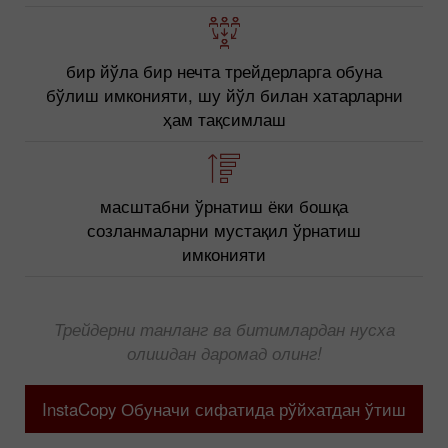
бир йўла бир нечта трейдерларга обуна
бўлиш имконияти, шу йўл билан хатарларни
ҳам тақсимлаш
масштабни ўрнатиш ёки бошқа
созланмаларни мустақил ўрнатиш
имконияти
Трейдерни танланг ва битимлардан нусха
олишдан даромад олинг!
InstaCopy Обуначи сифатида рўйхатдан ўтиш