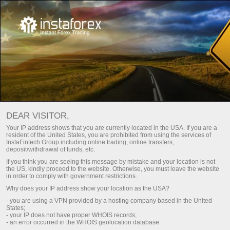
Инвесторлар учун
InstaCopy система
DEAR VISITOR,
Your IP address shows that you are currently located in the USA. If you are a
ИНСТАФОРЕКСДАН
resident of the United States, you are prohibited from using the services of
InstaFintech Group including online trading, online transfers,
INSTACOPY ТИЗИМИ
deposit/withdrawal of funds, etc.
If you think you are seeing this message by mistake and your location is not
the US, kindly proceed to the website. Otherwise, you must leave the website
in order to comply with government restrictions.
Ҳисоб-варағини тўлдириш
Снят
Why does your IP address show your location as the USA?
- you are using a VPN provided by a hosting company based in the United
States;
- your IP does not have proper WHOIS records;
О InstaCopy
- an error occurred in the WHOIS geolocation database.