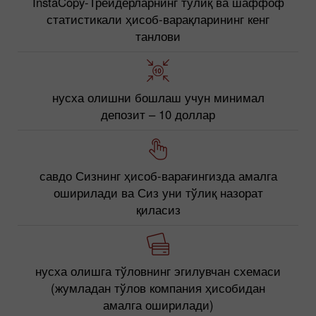
InstaCopy-Трейдерларнинг тўлиқ ва шаффоф
статистикали ҳисоб-варақларининг кенг
танлови
нусха олишни бошлаш учун минимал
депозит – 10 доллар
савдо Сизнинг ҳисоб-варағингизда амалга
оширилади ва Сиз уни тўлиқ назорат
қиласиз
нусха олишга тўловнинг эгилувчан схемаси
(жумладан тўлов компания ҳисобидан
амалга оширилади)