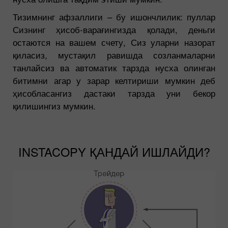
Тизимнинг афзаллиги – бу ишончлилик: пуллар
Сизнинг ҳисоб-варағингизда қолади, деньги
остаются на вашем счету, Сиз уларни назорат
қиласиз, мустақил равишда созланмаларни
танлайсиз ва автоматик тарзда нусха олинган
битимни агар у зарар келтириши мумкин деб
ҳисобласангиз дастаки тарзда уни бекор
қилишингиз мумкин.
INSTACOPY ҚАНДАЙ ИШЛАЙДИ?