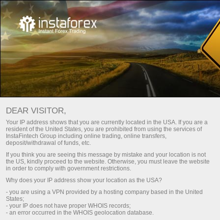
Трейдерам
Трейд аналитика
Трейд Обзоры
АНАЛИЗ РЫНКА ФОРЕКС –
DEAR VISITOR,
ЕЖЕДНЕВНЫЕ ОБЗОРЫ
Your IP address shows that you are currently located in the USA. If you are a
resident of the United States, you are prohibited from using the services of
РЫНКА
InstaFintech Group including online trading, online transfers,
deposit/withdrawal of funds, etc.
If you think you are seeing this message by mistake and your location is not
Савдо ҳисоб-варағини
the US, kindly proceed to the website. Otherwise, you must leave the website
и очиш
тўлдириш
in order to comply with government restrictions.
Why does your IP address show your location as the USA?
Ҳисоб-варағидан
и очиш
- you are using a VPN provided by a hosting company based in the United
пулларни чиқариш
States;
- your IP does not have proper WHOIS records;
- an error occurred in the WHOIS geolocation database.