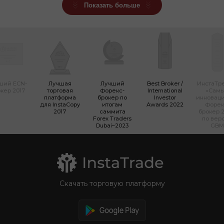
Показать больше
ший ECN-
Лучшая
Лучший
Best Broker /
ИнстаТр
кер 2017
торговая
Форекс-
International
«Сам
платформа
брокер по
Investor
инновац
для InstaCopy
итогам
Awards 2022
Форек
2017
саммита
брокер 2
Forex Traders
по вер
Dubai–2023
GBM
Скачать торговую платформу