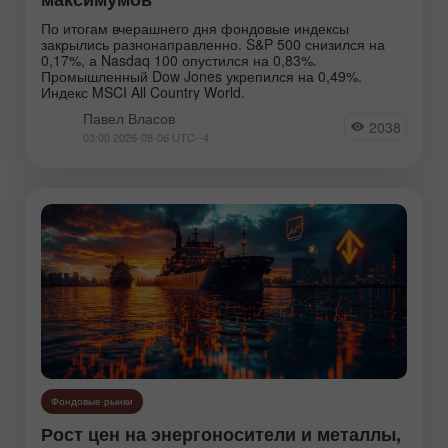
Фундаментальный анализ
По итогам вчерашнего дня фондовые индексы
закрылись разнонаправленно. S&P 500 снизился на
Экономика РФ
0,17%, а Nasdaq 100 опустился на 0,83%.
Промышленный Dow Jones укрепился на 0,49%.
Индекс MSCI All Country World.
Инструменты:
Павел Власов
2038
03:00 2026-08-06 UTC--4
EURUSD
GBPUSD
USDCHF
USDCAD
USDJPY
AUDUSD
GBPJPY
EURGBP
EURJPY
NZDUSD
EURNZD
Серебро
Золото
#CL
#USDX
Фондовые рынки
Аналитики:
Рост цен на энергоносители и металлы,