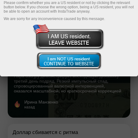
Please confirm whether you are a US resident or not by clicking the relevant
button below. If you choose the wrong option, being a US resident, you will not
Свежая аналитика
be able to open an account with InstaTrade anyway.
We are sorry for any inconvenience caused by this message.
Популярная аналитика
USD/JPY. Интервенция не сломила
тренд: доллар уверенно возвращает
утраченные позиции
Пара usd/jpy демонстрирует восходящую динамику
третий день подряд. Резкий импульсный спад,
спровоцированный валютной интервенцией,
оказался масштабной, но краткосрочной коррекцией
Ирина Манзенко
назад
Доллар сбивается с ритма