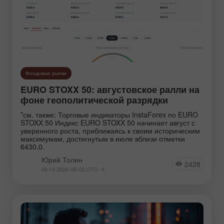
Фондовые рынки
EURO STOXX 50: августовское ралли на
фоне геополитической разрядки
*см. также: Торговые индикаторы InstaForex по EURO
STOXX 50 Индекс EURO STOXX 50 начинает август с
уверенного роста, приближаясь к своим историческим
максимумам, достигнутым в июле вблизи отметки
6430.0.
Юрий Толин
2428
06:14 2026-08-03 UTC--4