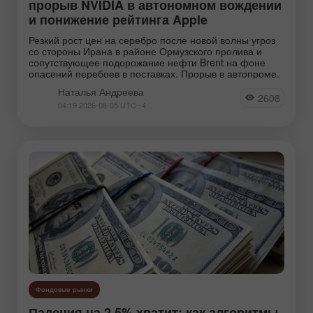
прорыв NVIDIA в автономном вождении
Перейти на страницу аналитиков
и понижение рейтинга Apple
Резкий рост цен на серебро после новой волны угроз
со стороны Ирана в районе Ормузского пролива и
сопутствующее подорожание нефти Brent на фоне
опасений перебоев в поставках. Прорыв в автопроме.
Наталья Андреева
2608
04:19 2026-08-05 UTC--4
Власов Павел
Андреева Наталья
Толи
Фондовые рынки
Падения на 2,5% хватит: как алгоритмы