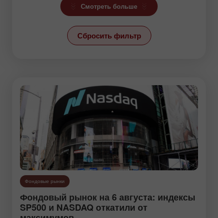
Криптовалюты
Смотреть больше
Линия тренда
Сбросить фильтр
Новости
Новости USD/RUB
Обзоры
Прогнозы
Свежак
Свечной анализ
Технический анализ
Торговый план
Фондовые рынки
Фондовые рынки
Фондовый рынок на 6 августа: индексы
Фрактальный анализ
SP500 и NASDAQ откатили от
максимумов