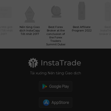
 Môi giới
Nền tảng Giao
Best Forex
Best Affiliate
Best
 Tốt nhất
dịch InstaCopy
Broker at the
Program 2022
InstaTr
2017
Tốt nhất 2017
conclusion of
broker 
the Forex
Traders
Summit Dubai
Tải xuống Nền tảng Giao dịch