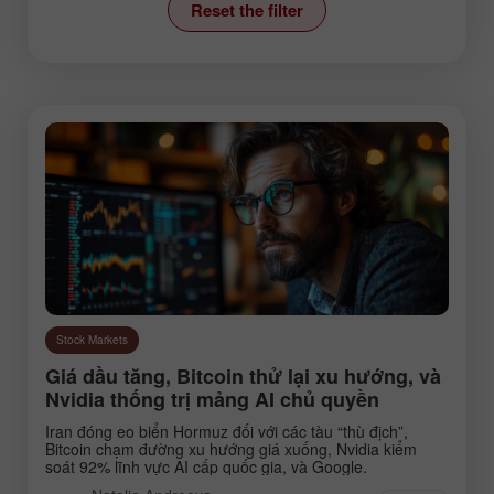
Reset the filter
News
Stock Markets
Technical analysis
Trading plan
Trend line
Wave analysis
Instruments:
Stock Markets
EURUSD
GBPUSD
Giá dầu tăng, Bitcoin thử lại xu hướng, và
USDCHF
USDCAD
Nvidia thống trị mảng AI chủ quyền
USDJPY
AUDUSD
Iran đóng eo biển Hormuz đối với các tàu “thù địch”,
Bitcoin chạm đường xu hướng giá xuống, Nvidia kiểm
GBPJPY
EURGBP
soát 92% lĩnh vực AI cấp quốc gia, và Google.
EURJPY
NZDUSD