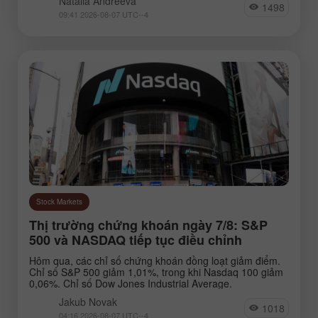
Natalia Andreeva
1498
09:41 2026-08-07 UTC--4
EURNZD
Silver
Gold
#USDX
Analysts:
Go to the list of analysts
Stock Markets
Thị trường chứng khoán ngày 7/8: S&P
500 và NASDAQ tiếp tục điều chỉnh
Hôm qua, các chỉ số chứng khoán đồng loạt giảm điểm.
Andreeva Natalia
Novak Jakub
Bailey
Chỉ số S&P 500 giảm 1,01%, trong khi Nasdaq 100 giảm
0,06%. Chỉ số Dow Jones Industrial Average.
Jakub Novak
1018
04:16 2026-08-07 UTC--4