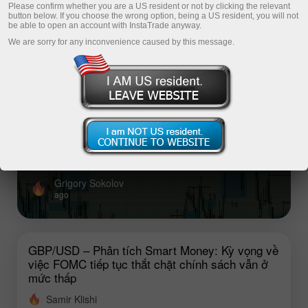
Please confirm whether you are a US resident or not by clicking the relevant
button below. If you choose the wrong option, being a US resident, you will not
be able to open an account with InstaTrade anyway.
Top analysis articles
We are sorry for any inconvenience caused by this message.
GBP/USD – Phân tích Smart Money: Kỳ
vọng về việc FOMC tiếp tục thắt chặt
chính sách vẫn ở mức thấp
Tình hình thị trường lao động Mỹ khó có thể cho phép
Fed tăng lãi suất.
Grigory Sokolov
ago
GBP/USD – Phân tích Smart Money: Kỳ vọng về
việc FOMC tiếp tục thắt chặt chính sách vẫn ở
mức thấp
Samir Klishi