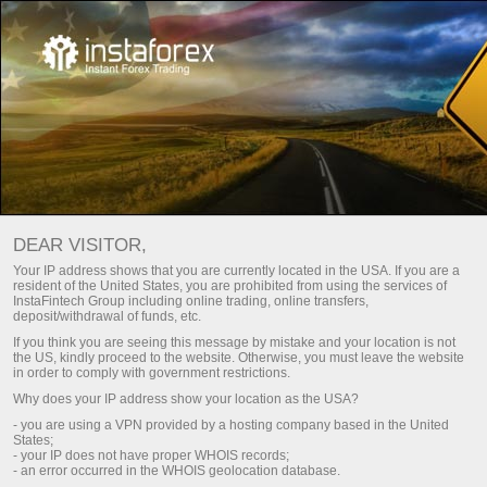
For traders
Trade analysis articles
Trade reviews
FOREX ANALYSIS – DAILY
DEAR VISITOR,
MARKET UPDATES
Your IP address shows that you are currently located in the USA. If you are a
resident of the United States, you are prohibited from using the services of
InstaFintech Group including online trading, online transfers,
deposit/withdrawal of funds, etc.
dịch
Nạp tiền gửi
If you think you are seeing this message by mistake and your location is not
the US, kindly proceed to the website. Otherwise, you must leave the website
in order to comply with government restrictions.
mo
Rút tiền
Why does your IP address show your location as the USA?
- you are using a VPN provided by a hosting company based in the United
States;
- your IP does not have proper WHOIS records;
- an error occurred in the WHOIS geolocation database.
Fresh analysis articles