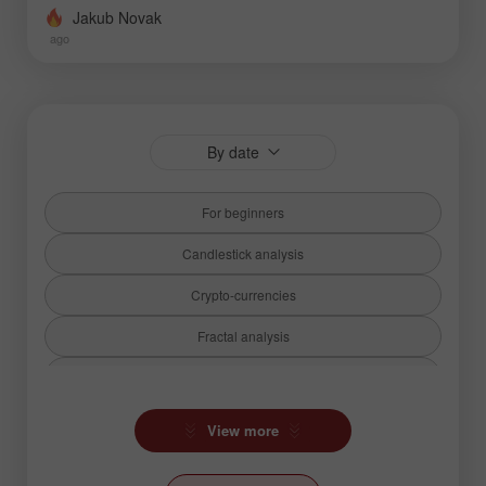
Jakub Novak
ago
By date
For beginners
Candlestick analysis
Crypto-currencies
Fractal analysis
Fundamental analysis
Hot forecast
View more
Ichimoku Indicator