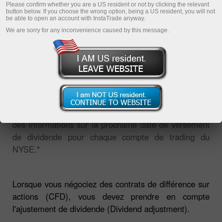
Please confirm whether you are a US resident or not by clicking the relevant
button below. If you choose the wrong option, being a US resident, you will not
be able to open an account with InstaTrade anyway.
We are sorry for any inconvenience caused by this message.
Cette section sera utile pour les traders qui négocient
des contrats de différence sur actions (Share CFDs).
La page contient un tableau des dividendes contenant
des informations sur la prochaine date de versement
de dividende pour chaque compte de trading du
NYSE.
*
Lorsque vous négociez des contrats de différence sur
actions (CFD), vous devez prendre en compte
l'ajustement de dividende (Dividend adjustment).