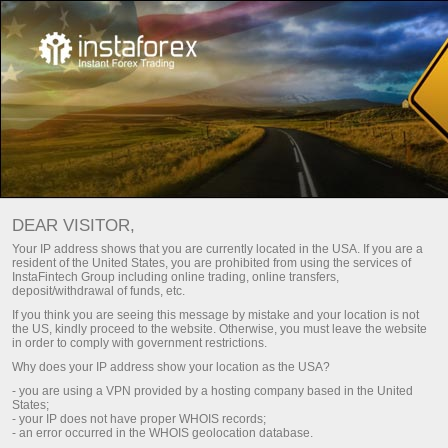
For Traders
Dividend calculator
DEAR VISITOR,
Your IP address shows that you are currently located in the USA. If you are a
DIVIDEND CALCULATOR
resident of the United States, you are prohibited from using the services of
InstaFintech Group including online trading, online transfers,
deposit/withdrawal of funds, etc.
If you think you are seeing this message by mistake and your location is not
Make a deposit
Money
the US, kindly proceed to the website. Otherwise, you must leave the website
in order to comply with government restrictions.
Why does your IP address show your location as the USA?
- you are using a VPN provided by a hosting company based in the United
States;
- your IP does not have proper WHOIS records;
- an error occurred in the WHOIS geolocation database.