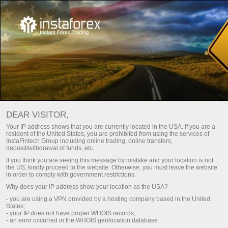
For Traders
Dividend calculator
DEAR VISITOR,
Your IP address shows that you are currently located in the USA. If you are a
DIVIDEND CALCULATOR
resident of the United States, you are prohibited from using the services of
InstaFintech Group including online trading, online transfers,
deposit/withdrawal of funds, etc.
If you think you are seeing this message by mistake and your location is not
ডিপোজিট করুন
Money
the US, kindly proceed to the website. Otherwise, you must leave the website
in order to comply with government restrictions.
Why does your IP address show your location as the USA?
- you are using a VPN provided by a hosting company based in the United
States;
- your IP does not have proper WHOIS records;
- an error occurred in the WHOIS geolocation database.