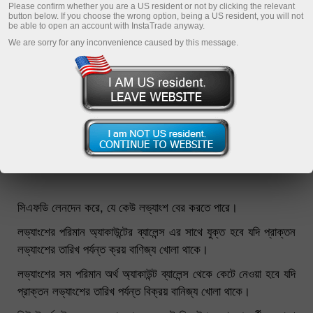
Please confirm whether you are a US resident or not by clicking the relevant
button below. If you choose the wrong option, being a US resident, you will not
be able to open an account with InstaTrade anyway.
We are sorry for any inconvenience caused by this message.
যারা CFD ট্রেডিং করে তাদের জন্য এই বিভাগটি উপযোগী। এই পেইজে
লভ্যাংশের পরিমাণ এবং প্রত্যেক NYSE ট্রেডিং অ্যাকাউন্টের নিকটতম পে
ডেইট উল্লেখ করা আছে।
*
সিএফডি লেনদেন করে, যে কেউ লভ্যাংশ বের করতে পারে।
লভ্যাংশের পরিমান অ্যাকাউন্টের ব্যালেন্স এর সাথে যুক্ত হবে যদি প্রাক্তন
লভ্যাংশের তারিখ পর্যন্ত ক্রয় বাণিজ্য খোলা থাকে।
লভ্যাংশের সম পরিমান অর্থ অ্যাকাউন্ট ব্যালেন্স থেকে কেটে নেওয়া হবে যদি
প্রাক্তন লভ্যাংশের তারিখ পর্যন্ত বিক্রয় বানিজ্য খোলা থাকে।