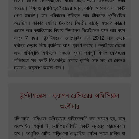
রেসার এলেস লোপ্রেইসের মধ্যে সহযোগিতার ফলস্বরূপ তৈরি
হয়েছে। বিখ্যাত র‌্যালি ড্রাইভারের জন্য, রেসিং আবেগ এবং একটি
পেশা উভয়ই। তার পরিবারের ইতিহাস তার জীবনকে পূর্বনির্ধারিত
করেছিল। ডাকার র‌্যালির 6-বারের বিজয়ীর ভাগ্নে হওয়ার কারণে
এলেস তার ক্যারিয়ারের বিষয়ে সিদ্ধান্ত নিয়েছিলেন যখন তার বয়স
মাত্র 7 বছর। ইন্সটাফরেক্স লোপ্রেইস দল 2012 সাল থেকে
দুর্দান্ত স্কোর নিয়ে র‍্যালিতে অংশ গ্রহণ করছে। লড়াইয়ের চেতনা
এবং পরিস্থিতি নির্ধারণের দক্ষতার দ্বারা পরিপূর্ণ বিশাল রেসিংয়ের
অভিজ্ঞতা সহ দলটি কিংবদন্তি ডাকার র‌্যালি রেড সহ যে কোনও
চ্যালেঞ্জ অনুসরণ করতে পারে।
ইন্সটাফরেক্স - ড্রাগন রেসিংয়ের অফিসিয়াল
অংশীদার
যদি অটো রেসিংয়ের ভবিষ্যতের ভবিষ্যদ্বাণী করা সম্ভব হয়, তবে
এফআইএ ফর্মুলা ই চ্যাম্পিয়নশিপটি একটি স্বতন্ত্র প্রজেকশন
হবে। আধুনিক রেসিং গাড়িগুলো বৈদ্যুতিক মোটর দ্বারা চালিত যা