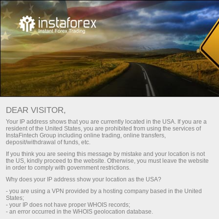
প্রধান
About us
Awards
ইন্সটাফরেক্সের স্বীকৃতি দেয়াল
DEAR VISITOR,
ইন্সটাফরেক্স অন্যতম শীর্ষস্থানীয় আন্তর্জাতিক ফরেক্স ব্র্যান্ড। ইন্সটাফরেক্স ব্র্যান্ডের
Your IP address shows that you are currently located in the USA. If you are a
resident of the United States, you are prohibited from using the services of
কোম্পানিগুলোর সকল প্রধান বিভাগে দৃঢ় প্রতিযোগিতামূলক অবস্থান রয়েছে। গ্রুপ
InstaFintech Group including online trading, online transfers,
অফ কোম্পানিটি এর নিখুঁত মান, সুরক্ষা, উদ্ভাবনী পদ্ধতি এবং সেবা ও অফারগুলোর
deposit/withdrawal of funds, etc.
নির্বাচনের জন্য ব্যবসায় পত্রিকা এবং বিশেষায়িত এক্সপোশন প্রকল্পগুলো থেকে
If you think you are seeing this message by mistake and your location is not
একাধিক মর্যাদাপূর্ণ পুরষ্কার পেয়েছে।
the US, kindly proceed to the website. Otherwise, you must leave the website
in order to comply with government restrictions.
Why does your IP address show your location as the USA?
একটি ব্যক্তিগত অ্যাকাউন্ট নিবন্ধন করুন
- you are using a VPN provided by a hosting company based in the United
States;
- your IP does not have proper WHOIS records;
ট্রেডিং অ্যাকাউন্ট খুলুন
- an error occurred in the WHOIS geolocation database.