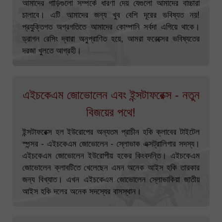
আমাদের গাড়িগুলো সম্পর্কে ধারণা দেয় যেগুলো আমাদের বাচ্চারা
চালাবে। এটি আমাদের জন্য খুব বেশি দূরের ভবিষ্যত নয়!
প্রযুক্তিগত অগ্রগতিতে আমাদের কোম্পানি সর্বদা এগিয়ে থাকে।
ড্রাগন রেসিং দ্বারা অনুপ্রাণিত হয়ে, আমরা ফরেক্সের ভবিষ্যতের
দরজা খুলতে আগ্রহী।
এইচকেএম জোভোলেন এবং ইন্সটাফরেক্স - নতুন
বিজয়ের পথে!
ইন্সটাফরেক্স হল ইউরোপের অন্যতম প্রাচীন হকি ক্লাবের টাইটেল
স্পন্সর - এইচকেএম জোভোলেন - স্লোভাক এক্সট্রালিগার সদস্য।
এইচকেএম জোভোলেন ইউরোপীয় হকের কিংবদন্তি। এইচকেএম
জোভোলেন ক্লাবটিতে খেলেছেন এমন অনেক আইস হকি তারকার
জন্য বিখ্যাত। এখন এইচকেএম জোভোলেন স্লোভাকিয়া জাতীয়
আইস হকি দলের অনেক সদস্যের বাসস্থান।