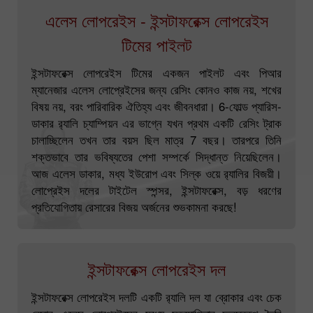
এলেস লোপরেইস - ইন্সটাফরেক্স লোপরেইস
টিমের পাইলট
ইন্সটাফরেক্স লোপরেইস টিমের একজন পাইলট এবং পিআর
ম্যানেজার এলেস লোপ্রেইসের জন্য রেসিং কোনও কাজ নয়, শখের
বিষয় নয়, বরং পারিবারিক ঐতিহ্য এবং জীবনধারা। 6-ফোল্ড প্যারিস-
ডাকার র‌্যালি চ্যাম্পিয়ন এর ভাগ্নে যখন প্রথম একটি রেসিং ট্রাক
চালাচ্ছিলেন তখন তার বয়স ছিল মাত্র 7 বছর। তারপরে তিনি
শক্তভাবে তার ভবিষ্যতের পেশা সম্পর্কে সিদ্ধান্ত নিয়েছিলেন।
আজ এলেস ডাকার, মধ্য ইউরোপ এবং সিল্ক ওয়ে র‍্যালির বিজয়ী।
লোপ্রেইস দলের টাইটেল স্পন্সর, ইন্সটাফরেক্স, বড় ধরণের
প্রতিযোগিতায় রেসারের বিজয় অর্জনের শুভকামনা করছে!
ইন্সটাফরেক্স লোপরেইস দল
ইন্সটাফরেক্স লোপরেইস দলটি একটি র‌্যালি দল যা ব্রোকার এবং চেক