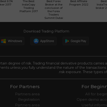
 Best ECN
The Best
Best Forex
Best Affiliate
Best
ker 2017
InstaCopy
Broker at the
Program 2022
InstaTr
Trading
conclusion of
broker 
Platform 2017
the Forex
Traders
Summit Dubai
Download Trading Platform
tain degree of risk. Trading financial derivative products carries 
ents unless you fully understand the nature of the transactions 
risk exposure. These types of
For Partners
For Begin
Partners area
All for begi
Registration
Open demo acc
Partners area
Useful inform