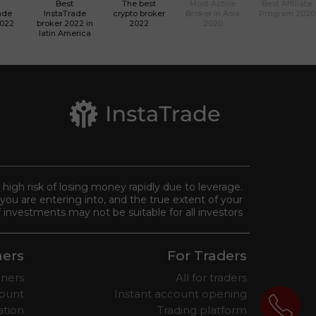
Best
The best
Most Active
Best Affiliate
ade
InstaTrade
crypto broker
Broker in Asia
Program 2020
2022
broker 2022 in
2022
2020
latin America
a high risk of losing money rapidly due to leverage.
you are entering into, and the true extent of your
 investments may not be suitable for all investors.
ners
For Traders
nners
All for traders
ount
Instant account opening
ation
Trading platform