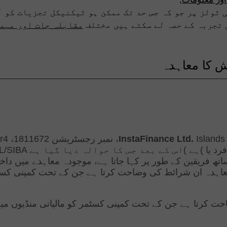
ٹولز پر جو کہ جس حد تک ممکن ہو ٹیکنیکل تجزیات کو آ
 تجربہ کے حصہ لے سکتے ہیں مختلف
مقابلہ جات اور مہم
ش کا معاہدہ