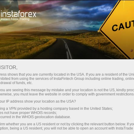
لوانا
تجارتی پلیٹ فارم
فوری اکاونٹ کھولیں
نئے تاجروں کے لیے
شراکت داروں کے لیے
کمپنی کی خدم
ISITOR,
ess shows that you are currently located in the USA. If you are a resident of the Uni
ونٹ کس طرح کھولیں ؟
ibited from using the services of InstaFintech Group including online trading, online
drawal of funds, etc.
k you are seeing this message by mistake and your location is not the US, kindly pro
ی اصل تجارتی اکاونٹ فاریکس تجارت کے لئے رقم جمع کر
herwise, you must leave the website in order to comply with government restrictions
 جس کی مدد سے فاریکس مارکیٹ میں خرید و فروخت پر مشت
ur IP address show your location as the USA?
sing a VPN provided by a hosting company based in the United States;
oes not have proper WHOIS records;
شل انسٹرومنٹ میں تجارت کرنے کے ساتھ ساتھ فاریکس پر
occurred in the WHOIS geolocation database.
irm whether you are a US resident or not by clicking the relevant button below. If y
 کرنا ہوگا ؟
ption, being a US resident, you will not be able to open an account with InstaTrad