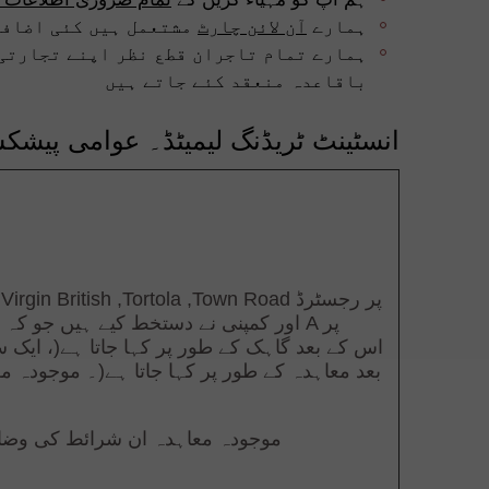
ہمارے
آن لائن چارٹ
مشتعمل ہیں کئی اضافی 
ہمارے تمام تاجران قطع نظر اپنے تجارتی
باقاعدہ منعقد کئے جاتے ہیں
انسٹینٹ ٹریڈنگ لیمیٹڈ۔ عوامی پیشک