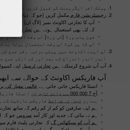
پبلک آفر ایگریمنٹ کو قبول کریں اس کو قبول 
رجیسٹریشن فارم
مکمل کریں {جو کہ ذیادہ وقت نہی
آپ کا تجارتی اکاونٹ نمبر {لاگ ان} اور پاس 
کے لئے بھی استعمال ہوتے ہیں
تجارتی پلیٹ فار
فون پاس ورڈ {کی ورڈ} اس وقت استعمال ہ
آپ کا پن کوڈ اس وقت استعمال ہوتا ہے ک
اندر اندر اندراج کے بعد اور کم ازکم جمع جا.
آب آپ شروع کرسکتے ہیں
تجارتی ٹرمینل
اپنے کمپیوٹ
آپ فاریکس اکاونٹ کے حوالے سے ابھی 
انسٹا فاریکس جانی جاتی ہے
عالمی معیار کی بر
آج 7 000 000 سے ذائد تاجران
انسٹا فاریکس
ہماری
تجارتی شرائط
فاریکس مارکیٹ کے ہر
ہم اپنے صارفین کو کم از کم رقم کے ساتھ تجا ;
ہم نے بنائی کے جدید اور کار آمد
سروس
جو کہ اس
ہم آپ کو سیکھائیں گے
کہ تجارتی پلیٹ فارم می
ہم آپ کو مہیاء کریں گے
تمام ضروری اطلاعات ا