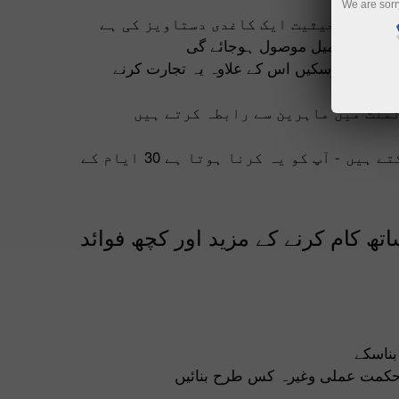
We are sorr
 قانونی حیثیت ایک کاغدی دستاویز کی ہے
مل ایک ای میل موصول ہوجائے گی
 حاصل کرسکیں اس کے علاوہ یہ تجارت کرنے
ٹمنٹ میں ماہرین سے رابطہ کرتے ہیں
آپ اپنے اکاونٹ میں پہلی مرتبہ رقم جمع کروانے کے بعد فاریکس مارکیٹ میں تجارتی عمل شروع کرسکتے ہیں - آپ کو یہ کرنا ہوتا ہے 30 ایام کے
ھ کام کرنے کے مزید اور کچھ فوائد
بناسکے
 حکمت عملی وغیرہ کس طرح بنائیں