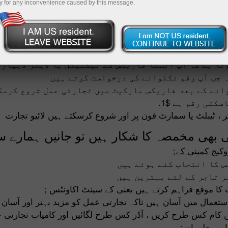
y for any inconvenience caused by this message.
کرنے کے لئے اس پر دستخط کی ضرورت نہیں ہے اور اس کی
ں لے گا} تمام معلومات مکمل کرنے پر آپ کو معلومات پر مشتع
ورڈ اس امر کے لئے ضروری ہے کہ آپ
کلائنٹ کیبنٹ
میں لاگ رسائی
;
م
وتا ہے کہ آپ انسٹا فاریکس کے ٹیکنیکل یا ڈیلر ڈیپار
ہ جب آپ رقم نکلوانے کی درخواست کرتے ہیں
سکتی رقم ہے $1
ر ، ٹیبلٹ یا سمارٹ فون پر اور شروع کرسکتے ہیں لائیو تجارت
بھی مخمصہ کا شکار ہیں تو جانیں ہمارے سات
;
وکیج کمپنی کے
 کا انتحاب کئے ہوئے ہیں
 تاجر کے لئے بہترین ہیں
رت کا موقع فراہم کرتے ہیں یعنی کے سینٹ اکاونٹس
تعمال میں آسان ہیں تاکہ تجارتی عمل کو مزید بہتر اور آسان 
ں کام کس طرح کریں ، آڈر کس طرح لگائیں اور کامیاب تجارتی
;
ور معلومات