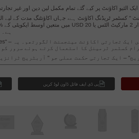
پی ڈی ایف فائل ڈاون لوڈ کریں