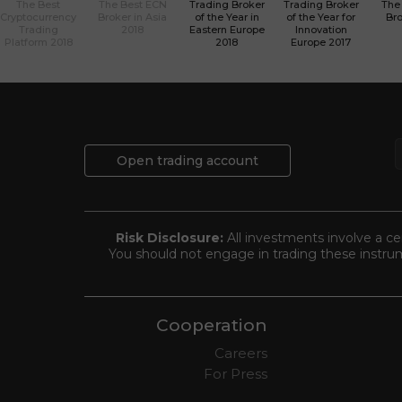
The Best
The Best ECN
Trading Broker
Trading Broker
The
Cryptocurrency
Broker in Asia
of the Year in
of the Year for
Bro
Trading
2018
Eastern Europe
Innovation
Platform 2018
2018
Europe 2017
Open trading account
Risk Disclosure:
All investments involve a cer
You should not engage in trading these instrum
Cooperation
Careers
For Press