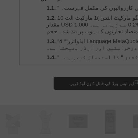
ایم ایس ورڈ کی فائل ڈاون لوڈ کریں