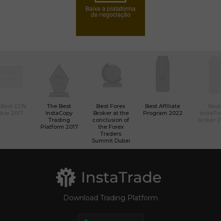
Baixe a plataforma
de negociação
 Best ECN
The Best
Best Forex
Best Affiliate
Best
ker 2017
InstaCopy
Broker at the
Program 2022
InstaTr
Trading
conclusion of
broker 
Platform 2017
the Forex
Traders
Summit Dubai
Download Trading Platform