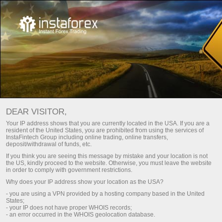
PLATAFORMA DE NEGOCIAÇÃO
DEAR VISITOR,
ONLINE INSTAGEAR
Your IP address shows that you are currently located in the USA. If you are a
resident of the United States, you are prohibited from using the services of
InstaFintech Group including online trading, online transfers,
Abrir conta de negociação
deposit/withdrawal of funds, etc.
If you think you are seeing this message by mistake and your location is not
the US, kindly proceed to the website. Otherwise, you must leave the website
Abrir conta demo
in order to comply with government restrictions.
Why does your IP address show your location as the USA?
- you are using a VPN provided by a hosting company based in the United
States;
PLATAFORMA DE
- your IP does not have proper WHOIS records;
- an error occurred in the WHOIS geolocation database.