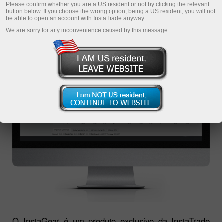
NEGOCIAÇÃO INSTAGEAR
Please confirm whether you are a US resident or not by clicking the relevant
button below. If you choose the wrong option, being a US resident, you will not
be able to open an account with InstaTrade anyway.
We are sorry for any inconvenience caused by this message.
O InstaGear é um produto exclusivo da InstaTrade