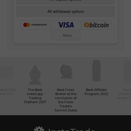
All withdrawal options
More...
 Best ECN
The Best
Best Forex
Best Affiliate
Best
ker 2017
InstaCopy
Broker at the
Program 2022
InstaTr
Trading
conclusion of
broker 
Platform 2017
the Forex
Traders
Summit Dubai