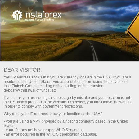
للمتداولين
ظروف التداول
استضافة VPS
DEAR VISITOR,
استضافة VPS (الخادم)
Your IP address shows that you are currently located in the USA. If you are a
resident of the United States, you are prohibited from using the services of
لمتداولي الفوركس
InstaFintech Group including online trading, online transfers,
deposit/withdrawal of funds, etc.
If you think you are seeing this message by mistake and your location is not
the US, kindly proceed to the website. Otherwise, you must leave the website
VPS هي أداة ستساعدك على تنظيم التداول في
in order to comply with government restrictions.
سوق الفوركس بشكل صحيح. يحتوي الخادم على
Why does your IP address show your location as the USA?
مصدر طاقة احتياطي، مما يجعله متاحًا وموثوقًا به
- you are using a VPN provided by a hosting company based in the United
على مدار الساعة طوال أيام الأسبوع. إنه مصمم لأي
States;
جهاز. علاوة على ذلك، لديه اتصال عالي السرعة
- your IP does not have proper WHOIS records;
بالإنترنت. علاوة على ذلك، يمكنك التداول في الوضع
- an error occurred in the WHOIS geolocation database.