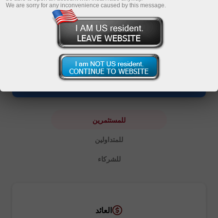
We are sorry for any inconvenience caused by this message.
حساب PAMM: الاستثمار
تفتح الخدمة فرصة لإدارة جميع الاستثمارات في حساب واحد. يسمح
للمستثمرين بجني الأرباح دون تداول ويمكّن متداولي PAMM من
كسب دخل إضافي من إدارة الاستثمارات التي تم جذبها.
للمستثمرين
للمتداولين
للشركاء
العائد