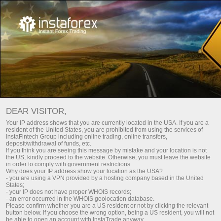
للمستثمرين
نظام PAMM
DEAR VISITOR,
Your IP address shows that you are currently located in the USA. If you are a
resident of the United States, you are prohibited from using the services of
InstaFintech Group including online trading, online transfers,
deposit/withdrawal of funds, etc.
If you think you are seeing this message by mistake and your location is not
the US, kindly proceed to the website. Otherwise, you must leave the website
in order to comply with government restrictions.
Why does your IP address show your location as the USA?
- you are using a VPN provided by a hosting company based in the United
States;
- your IP does not have proper WHOIS records;
- an error occurred in the WHOIS geolocation database.
Please confirm whether you are a US resident or not by clicking the relevant
button below. If you choose the wrong option, being a US resident, you will not
be able to open an account with InstaTrade anyway.