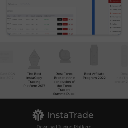
 Best ECN
The Best
Best Forex
Best Affiliate
Best
ker 2017
InstaCopy
Broker at the
Program 2022
InstaTr
Trading
conclusion of
broker 
Platform 2017
the Forex
Traders
Summit Dubai
Download Trading Platform