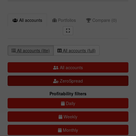
All accounts
Portfolios
Compare (0)
All accounts (lite)
All accounts (full)
All accounts
ZeroSpread
Profitability filters
Daily
Weekly
Monthly