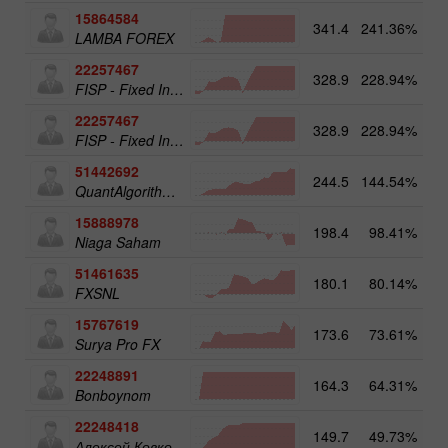
15864584
341.4
241.36%
1
LAMBA FOREX
22257467
328.9
228.94%
FISP - Fixed Income Structured Product
22257467
328.9
228.94%
12
FISP - Fixed Income Structured Product
51442692
244.5
144.54%
QuantAlgorithms Gold Plus
15888978
198.4
98.41%
4
Niaga Saham
51461635
180.1
80.14%
FXSNL
15767619
173.6
73.61%
Surya Pro FX
22248891
164.3
64.31%
7
Bonboynom
22248418
149.7
49.73%
Алексей Ковко