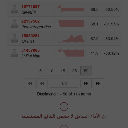
15771887
69.5
-30.55%
KevinFx
22137562
68.1
-31.95%
theaverageprice
15880251
67.0
-33.04%
OPFX1
51457985
41.9
-58.12%
Li Rui Nan
5
10
15
25
50
Displaying 1 - 50 of 116 items
إن الأداء السابق لا يضمن النتائج المستقبلية