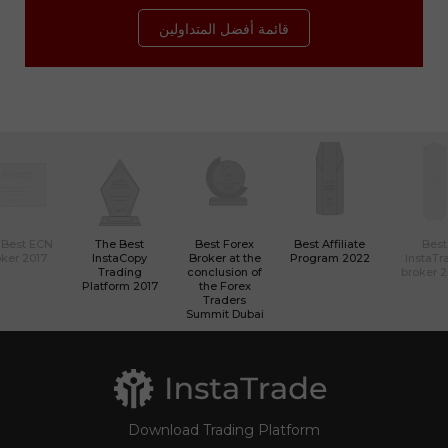
قائمة أفضل المتداولين
 Best ECN
The Best
Best Forex
Best Affiliate
Best
ker 2017
InstaCopy
Broker at the
Program 2022
InstaTr
Trading
conclusion of
broker 
Platform 2017
the Forex
Traders
Summit Dubai
Download Trading Platform