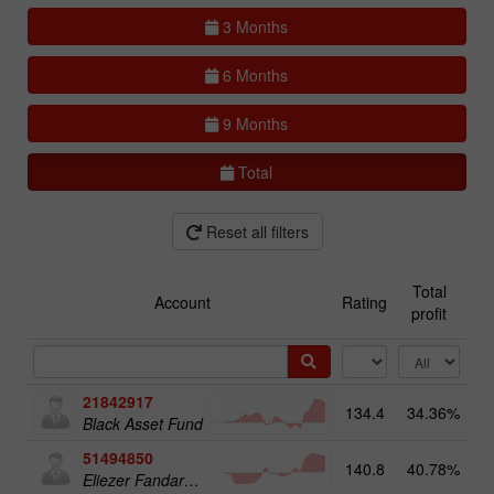
3 Months
6 Months
9 Months
Total
Reset all filters
Total
Account
Rating
profit
21842917
134.4
34.36%
2
Black Asset Fund
51494850
140.8
40.78%
1
Eliezer Fandaruff Hartmann