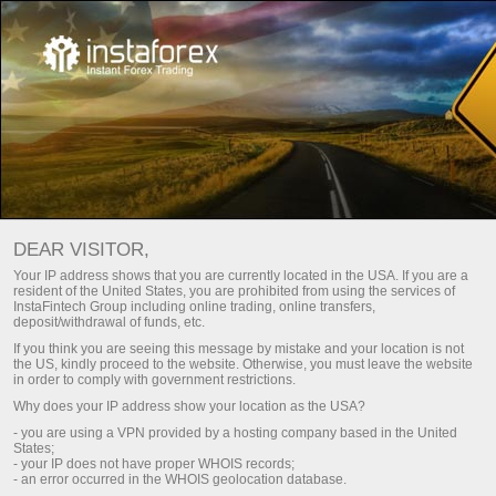
المراقبة
InstaCopy System
المستثمرون
DEAR VISITOR,
Your IP address shows that you are currently located in the USA. If you are a
INSTACOPY MONITORING FROM
resident of the United States, you are prohibited from using the services of
InstaFintech Group including online trading, online transfers,
INSTATRADE
deposit/withdrawal of funds, etc.
If you think you are seeing this message by mistake and your location is not
the US, kindly proceed to the website. Otherwise, you must leave the website
in order to comply with government restrictions.
drawal
قم بإيداع
Why does your IP address show your location as the USA?
- you are using a VPN provided by a hosting company based in the United
States;
- your IP does not have proper WHOIS records;
الفوركس كوبي
- an error occurred in the WHOIS geolocation database.