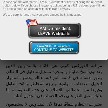
Please confirm whether you are a US resident or not by clicking the relevant
أفضل 5 متداولين
button below. If you choose the wrong option, being a US resident, you will not
be able to open an account with InstaTrade anyway.
المراقبة
We are sorry for any inconvenience caused by this message.
الأسئلة المتكررة
نظام الفوركس كوبي في التفاصيل
التسجيل
مراقبة الفوركس كوبي
مراقبة الفوركس كوبي هي قائمة بالمتداولين الذين
يقدمون نسخ طلباتهم. بمجرد تسجيل متداول في النظام،
يظهر حسابه في قائمة المراقبة. هناك يخضع باستمرار
لتحليل الصفقات - تواترها ودرجة المخاطر ونتائج التداول
وغيرها من الخصائص. للاطلاع على هذه المعلومات، ما
عليك سوى النقر على رقم الحساب في الجدول أدناه.
يعتبر هذا النظام شفافًا تمامًا لأن المتداولين لا يستطيعون