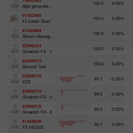
100.0
0.00%
2
Algo generated Portfolio (AUTO TRADING ONLY)
51453860
100.0
0.00%
Fx trader Sean
51460864
100.0
0.00%
Steven Herceg Bot Account
22086224
100.0
0.00%
Growrich FX - 1
22495672
100.0
0.00%
Second Test
22509270
99.7
-0.30%
1
VZS
22086219
99.5
-0.52%
Growrich FX - 0
22086219
99.5
-0.52%
Growrich FX - 0
51449629
96.7
-3.32%
FX HEDGE