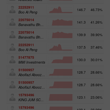
22252911
146.7
46.73%
Boo Ai Peng
22075014
141.3
41.26%
Banavathu Bharan Kumar
22075014
139.9
39.90%
1
Banavathu Bharan Kumar
22252911
137.5
37.46%
Boo Ai Peng
51477875
130.0
30.01%
MMI Investments
51500957
128.7
28.66%
1
Abolfazl Aboozadeh Gatabi
51500957
128.7
28.66%
Abolfazl Aboozadeh Gatabi
15793496
123.1
23.06%
1
KING JUM SCALPER
15793496
123.1
23.06%