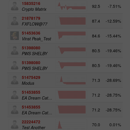
15835216
92.5
-7.51%
Crypto Matrix
21878179
87.4
-12.59%
FXFLOW@77
51453636
84.6
-15.44%
Vinst Peak_Test
51398080
80.5
-19.46%
PWS SHELBY
51398080
80.5
-19.46%
PWS SHELBY
51475429
71.3
-28.69%
Modus
51453855
71.2
-28.75%
EA Dream Catcher
51453855
71.2
-28.75%
EA Dream Catcher
22224472
70.0
0.01%
Test Another