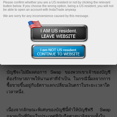
จ่ายเงินหรือได้รับผลประโยชน์จากกิจการอื่นเป็นข้อห้าม.
Please confirm whether you are a US resident or not by clicking the relevant
button below. If you choose the wrong option, being a US resident, you will not
be able to open an account with InstaTrade anyway.
We are sorry for any inconvenience caused by this message.
บัญชีของอิสลามหรือบัญชีฟรี Swap อนุญาตให้ซื้อขาย
สกุลเงินคู่ใด ๆ และหากจะดำเนินการเกินเที่ยงคืน, ผู้ค้า
จะทำไม่ได้และไม่มีอะไรเลยที่ถอนออกจากบัญชีผู้ค้า,
โดยไม่คำนึงถึงปริมาณของสถานะที่เปิดบัญชี. บัญชีของ
อิสลามทำขึ้นเป็นพิเศษเพื่อชาวมุสลิม, เนื่องจากเงินสิน
เชื่อและผลประโยชน์ขัดต่อศาสนาของพวกเขา.
บัญชีจะไม่มีผลต่อการ Swap ของพวกเขาเจ้าของบัญชี
ต้องรักษาสภาพให้นานเท่าที่จำเป็น. ในกรณีนี้ผลจากการ
ซื้อขายขึ้นอยู่กับอัตราแลกเปลี่ยนเงินตราในระยะเวลาใด
เวลาหนึ่ง.
เนื่องจากลักษณะพิเศษของบัญชีนี้ทำให้บัญชีฟรี Swap
กลายเป็นที่นิยมในประเทศที่นับถือศาสนาอิสลามทั้งใน