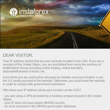
บัญชีฟรี SWAP หรือบัญชีของอิสลาม
DEAR VISITOR,
เปิดบัญชีเทรด
Your IP address shows that you are currently located in the USA. If you are a
resident of the United States, you are prohibited from using the services of
InstaFintech Group including online trading, online transfers,
deposit/withdrawal of funds, etc.
เปิดบัญชีเดโม
If you think you are seeing this message by mistake and your location is not
the US, kindly proceed to the website. Otherwise, you must leave the website
in order to comply with government restrictions.
Why does your IP address show your location as the USA?
บัญชีฟรี Swap เป็นบัญชีของอิสลามเนื่องจากใช้หลัก
- you are using a VPN provided by a hosting company based in the United
ศาสนาอิสลาม. ตามบทบัญญัติของท่านนบีมูฮัมหมัด
States;
- your IP does not have proper WHOIS records;
(ศ.ล.), การทำธุรกรรมทางธุรกิจใดๆ, หนึ่งกิจการต้อง
- an error occurred in the WHOIS geolocation database.