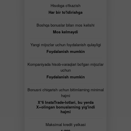
Hisobga o'tkazish
Har bir to'ldirishga
Boshqa bonuslar bilan mos kelishi
Mos kelmaydi
Yangi mijozlar uchun foydalanish qulayligi
Foydalanish mumkin
Kompaniyada hisob-varaqlari bo'lgan mijozlar
uchun
Foydalanish mumkin
Bonusni chiqarish uchun bitimlarning minimal
hajmi
X*6 InstaTrade-lotlari, bu yerda
X=olingan bonuslarning yig'indi
hajmi
Maksimal kredit yelkasi