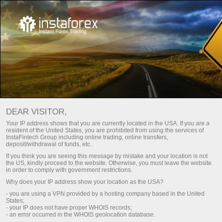
Начинающим
Глоссарий трейдера
DEAR VISITOR,
Foreks atamalari
Your IP address shows that you are currently located in the USA. If you are a
resident of the United States, you are prohibited from using the services of
glossariysi
InstaFintech Group including online trading, online transfers,
deposit/withdrawal of funds, etc.
If you think you are seeing this message by mistake and your location is not
the US, kindly proceed to the website. Otherwise, you must leave the website
Foreksda savdo qilasiz, lekin ko'pincha Sizga
in order to comply with government restrictions.
notanish bo'lgan so'zlar uchraydimi? Barcha
Why does your IP address show your location as the USA?
kerakli axborot
Foreks atamalari glossariysi
- you are using a VPN provided by a hosting company based in the United
States;
sahifasida keltirilgan.
- your IP does not have proper WHOIS records;
- an error occurred in the WHOIS geolocation database.