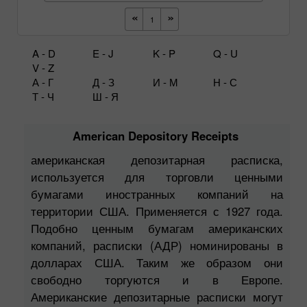
A - D
E - J
K - P
Q - U
V - Z
А - Г
Д - З
И - М
Н - С
Т - Ч
Ш - Я
American Depository Receipts
американская депозитарная расписка,
используется для торговли ценными
бумагами иностранных компаний на
территории США. Применяется с 1927 года.
Подобно ценным бумагам американских
компаний, расписки (АДР) номинированы в
долларах США. Таким же образом они
свободно торгуются и в Европе.
Американские депозитарные расписки могут