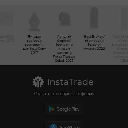
ший ECN-
Лучшая
Лучший
Best Broker /
ИнстаТр
кер 2017
торговая
Форекс-
International
«Сам
платформа
брокер по
Investor
инновац
для InstaCopy
итогам
Awards 2022
Форек
2017
саммита
брокер 2
Forex Traders
по вер
Dubai–2023
GBM
Скачать торговую платформу