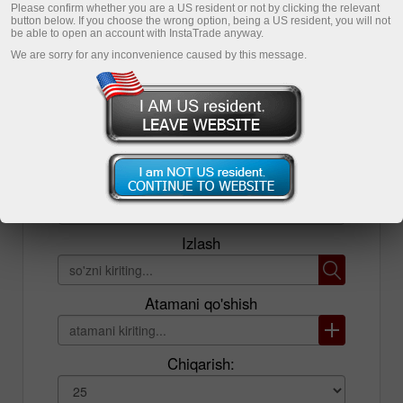
Please confirm whether you are a US resident or not by clicking the relevant
button below. If you choose the wrong option, being a US resident, you will not
be able to open an account with InstaTrade anyway.
Savdo hisob-varag‘ini ochish
We are sorry for any inconvenience caused by this message.
Demo-hisob-varag‘ini ochish
Ro'yxat
Izlash
Atamani qo'shish
Chiqarish: