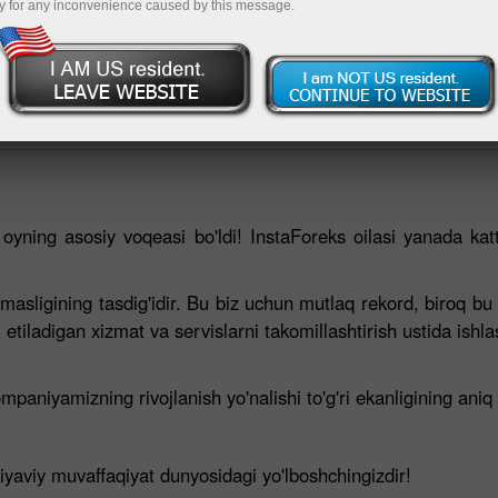
y for any inconvenience caused by this message.
u oyning asosiy voqeasi bo'ldi! InstaForeks oilasi yanada ka
asligining tasdig'idir. Bu biz uchun mutlaq rekord, biroq b
tiladigan xizmat va servislarni takomillashtirish ustida ishl
aniyamizning rivojlanish yo'nalishi to'g'ri ekanligining aniq t
iyaviy muvaffaqiyat dunyosidagi yo'lboshchingizdir!