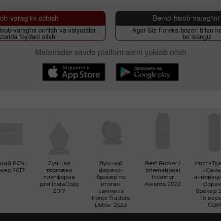
ob-varag'ini ochish
Demo-hisob-varag'ini
sob-varag'ini ochish va valyutalar
Agar Siz Foreks bozori bilan h
zorida foydani olish
bo`lsangiz
Metatrader savdo platformasini yuklab olish
ший ECN-
Лучшая
Лучший
Best Broker /
ИнстаТр
кер 2017
торговая
Форекс-
International
«Сам
платформа
брокер по
Investor
инновац
для InstaCopy
итогам
Awards 2022
Форек
2017
саммита
брокер 2
Forex Traders
по вер
Dubai–2023
GBM