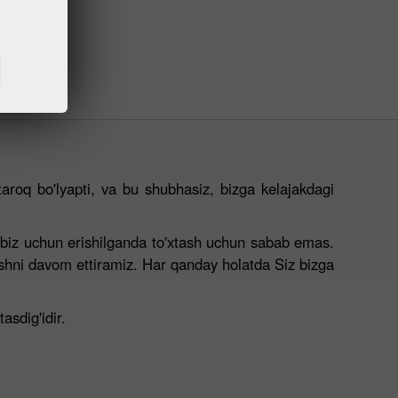
ttaroq bo'lyapti, va bu shubhasiz, bizga kelajakdagi
u biz uchun erishilganda to'xtash uchun sabab emas.
ashni davom ettiramiz. Har qanday holatda Siz bizga
asdig'idir.