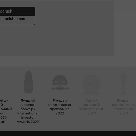
 ochish
ali tanish emas
ейд –
Лучший
Лучшая
Самый
Лучшая
ый
Форекc-
партнерская
активный
партнерская
ионный
брокер /
программа
брокер в Азии
программа
с-
International
2022
2020
2020
021»
Investor
сии
Awards 2022