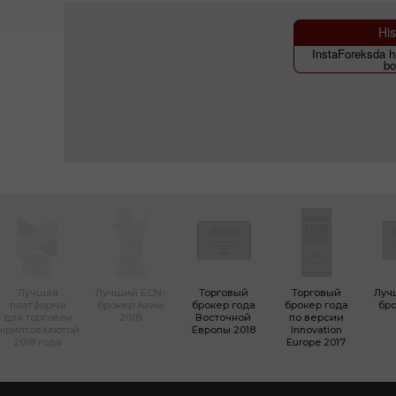
His
InstaForeksda hi
bo
Лучшая
Лучший ECN-
Торговый
Торговый
Луч
платформа
брокер Азии
брокер года
брокер года
бро
для торговли
2018
Восточной
по версии
криптовалютой
Европы 2018
Innovation
2018 года
Europe 2017