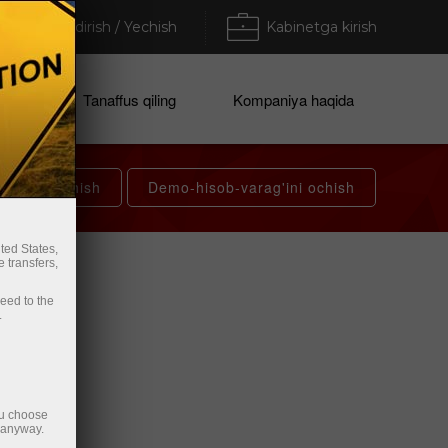
To'ldirish / Yechish
Kabinetga kirish
atlari
Tanaffus qiling
Kompaniya haqida
rag'ini ochish
Demo-hisob-varag'ini ochish
ted States,
 transfers,
ceed to the
.
ou choose
e anyway.