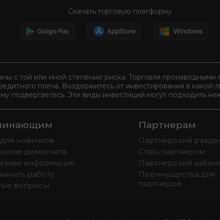
Скачать торговую платформу
аны с той или иной степенью риска. Торговля производным
редитного плеча. Воздержитесь от инвестирования в какой-
ому подвергаетесь. Эти виды инвестиций могут подходить нек
чинающим
Партнерам
 для новичков
Партнерский разде
рытие демосчета
Стать партнером
езная информация
Партнерский кабин
начать работу
Преимущества для
партнеров
тые вопросы