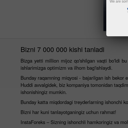
We are sorr
Bizni 7 000 000 kishi tanladi
Bizga yetti million mijoz qo'shilgan vaqti bo'ldi b
ishlarimizga optimizm va ilhom bag'ishlaydi.
Bunday raqamning miqyosi - bajarilgan ish bekor em
Huddi avvalgidek, biz kompaniya tomonidan taqdim e
ishonishingiz mumkin.
Bunday katta miqdordagi treyderlarning ishonchi komp
Bizni har kuni tanlayotganingiz uchun rahmat!
InstaForeks – Sizning ishonchli hamkoringiz va mol