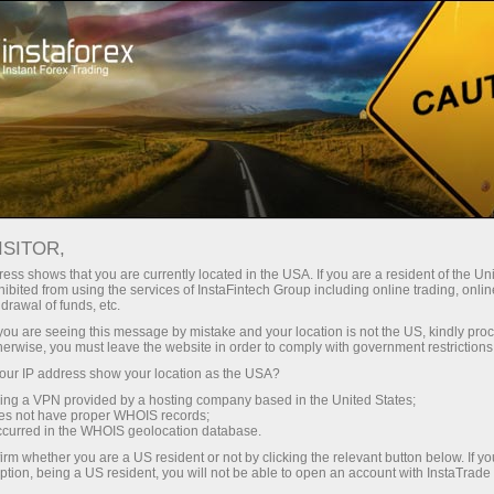
Hisob-varag'ini tez ochish
Savdo platformasi
Yangi o'rganuvchilar
Hamkorlarga
Kompaniya xizm
uchun
REKSNI TANLADI!
Savdo hisob-va
ISITOR,
ess shows that you are currently located in the USA. If you are a resident of the Uni
ibited from using the services of InstaFintech Group including online trading, online
drawal of funds, etc.
k you are seeing this message by mistake and your location is not the US, kindly pro
herwise, you must leave the website in order to comply with government restrictions
ur IP address show your location as the USA?
sing a VPN provided by a hosting company based in the United States;
oes not have proper WHOIS records;
occurred in the WHOIS geolocation database.
irm whether you are a US resident or not by clicking the relevant button below. If y
ption, being a US resident, you will not be able to open an account with InstaTrad