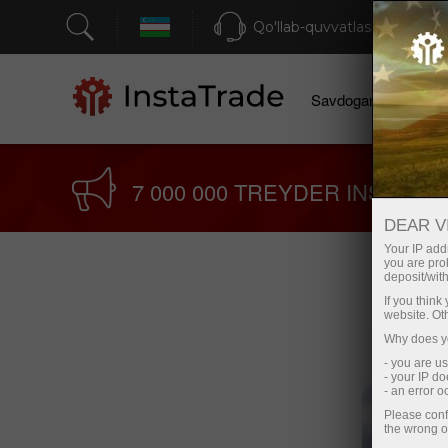
Qo'llab-quvvatlash
Savdogarlar uchun
7 000 000 TREYDER INSTAFO
DEAR V
Your IP addr
you are proh
deposit/with
If you thin
website. Ot
Why does yo
- you are u
- your IP d
- an error 
Please conf
the wrong o