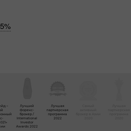
55%
ейд –
Лучший
Лучшая
Самый
Лучшая
ый
Форекc-
партнерская
активный
партнерская
ионный
брокер /
программа
брокер в Азии
программа
с-
International
2022
2020
2020
021»
Investor
сии
Awards 2022