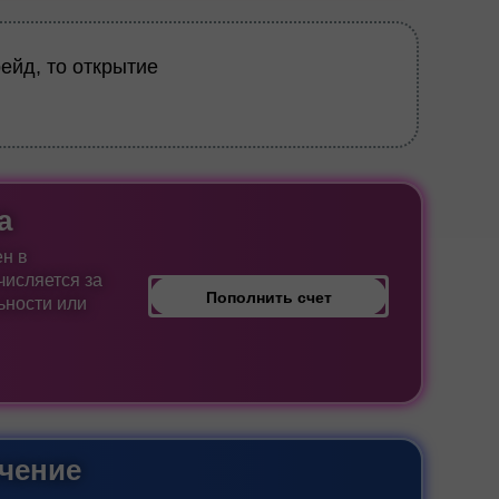
ейд, то открытие
а
н в
исляется за
Пополнить счет
ьности или
чение