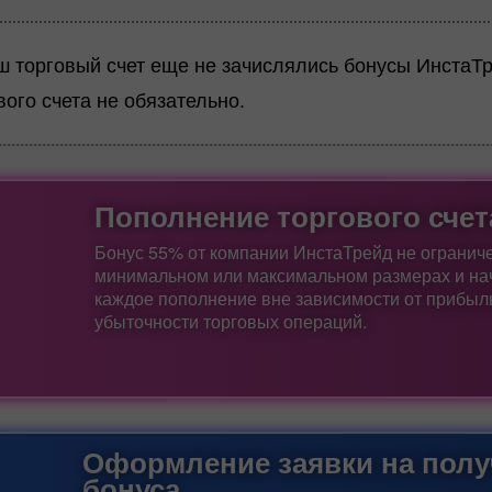
ш торговый счет еще не зачислялись бонусы ИнстаТр
вого счета не обязательно.
Пополнение торгового счет
Бонус 55% от компании ИнстаТрейд не ограниче
минимальном или максимальном размерах и нач
каждое пополнение вне зависимости от прибыл
убыточности торговых операций.
Оформление заявки на полу
бонуса