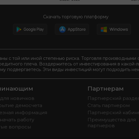
Скачать торговую платформу
аны с той или иной степенью риска. Торговля производным
редитного плеча. Воздержитесь от инвестирования в какой-
ому подвергаетесь. Эти виды инвестиций могут подходить нек
чинающим
Партнерам
 для новичков
Партнерский разде
рытие демосчета
Стать партнером
езная информация
Партнерский кабин
начать работу
Преимущества для
партнеров
тые вопросы