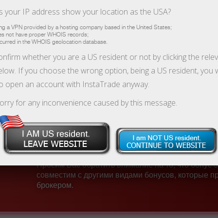
 your IP address show your location as the USA?
ing a VPN provided by a hosting company based in the United States;
Пополнить торговый
Вывести деньги со
oes not have proper WHOIS records;
счет
счета
ccurred in the WHOIS geolocation database.
nfirm whether you are a US resident or not by clicking the rele
low. If you choose the wrong option, being a US resident, you w
кция продлена до 28 August 2026 год
to open an account with InstaTrade anyway.
До окончания акции:
18 дней
orry for any inconvenience caused by this message.
Регистрация реального торг
счета
Просим Ваc обратить внимание на то, что бонус 
совместим с другими видами бонусов, которые п
брокером.