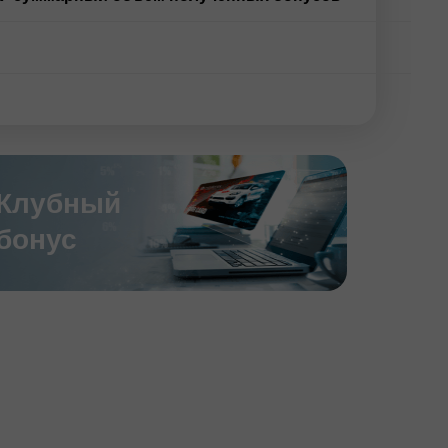
Клубный
бонус