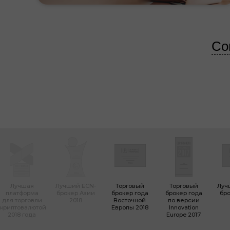
Со
Лучшая
Лучший ECN-
Торговый
Торговый
Луч
платформа
брокер Азии
брокер года
брокер года
бро
для торговли
2018
Восточной
по версии
криптовалютой
Европы 2018
Innovation
2018 года
Europe 2017