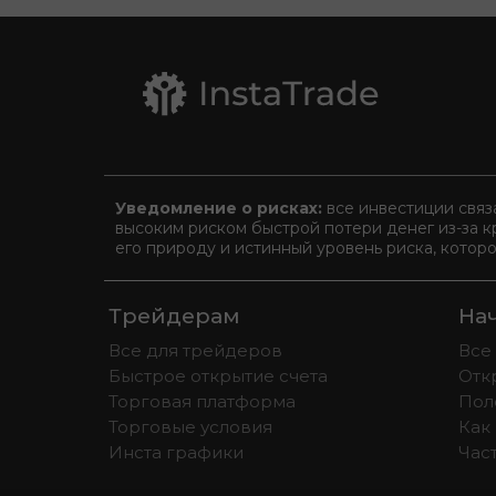
Уведомление о рисках:
все инвестиции связ
высоким риском быстрой потери денег из-за к
его природу и истинный уровень риска, котор
Трейдерам
На
Все для трейдеров
Все
Быстрое открытие счета
Отк
Торговая платформа
Пол
Торговые условия
Как 
Инста графики
Час