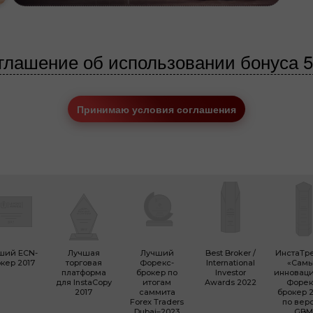
глашение об использовании бонуса 
Принимаю условия соглашения
ший ECN-
Лучшая
Лучший
Best Broker /
ИнстаТр
кер 2017
торговая
Форекс-
International
«Сам
платформа
брокер по
Investor
инновац
для InstaCopy
итогам
Awards 2022
Форек
2017
саммита
брокер 2
Forex Traders
по вер
Dubai–2023
GBM