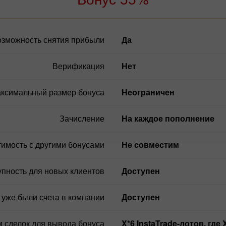
озможность снятия прибыли
да
Верификация
нет
ксимальный размер бонуса
Неограничен
Зачисление
На каждое пополнение
имость с другими бонусами
Не совместим
упность для новых клиентов
Доступен
х уже были счета в компании
Доступен
 сделок для вывода бонуса
X*6 InstaTrade-лотов, 