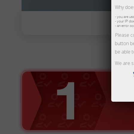
Why does
- you are us
- your IP d
Открыть торговый счет
Открыть демосчет
- an error o
Please co
button be
А
be able 
We are s