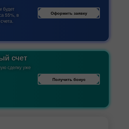
м будет
Оформить заявку
са 55%, в
счета.
ый счет
ую сделку уже
Получить бонус