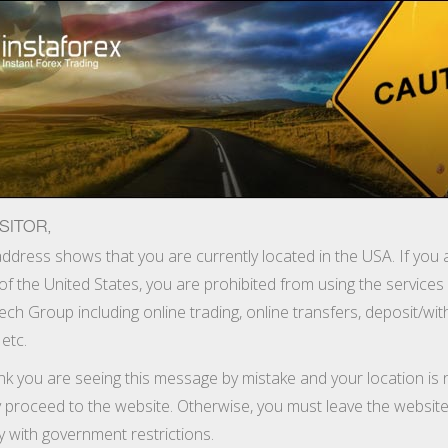
строе открытие счета
Торговая платформа
Начинающим
Партнерам
Сервисы комп
SITOR,
ddress shows that you are currently located in the USA. If you 
of the United States, you are prohibited from using the services
и бонус 55%
ech Group including online trading, online transfers, deposit/wi
м воспользоваться новым привлекательным предложением —
 etc.
открыты после 15 июня 2013 года.
ink you are seeing this message by mistake and your location is 
y proceed to the website. Otherwise, you must leave the website
y with government restrictions.