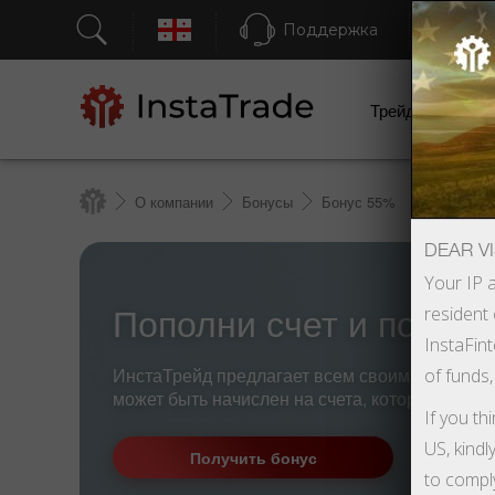
Поддержка
Бы
Трейдерам
О компании
Бонусы
Бонус 55%
DEAR VI
Your IP a
resident 
Пополни счет и получ
InstaFint
ИнстаТрейд предлагает всем своим клиента
of funds,
может быть начислен на счета, которые были 
If you th
US, kindl
Получить бонус
to compl