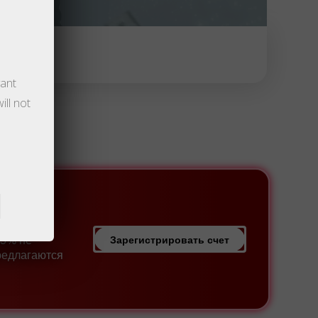
vant
ill not
а.
ового
55% не
Зарегистрировать счет
редлагаются