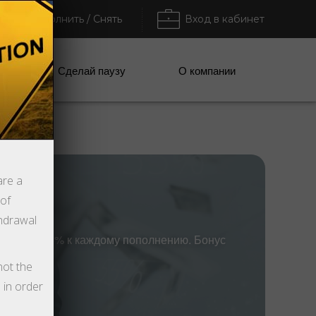
Пополнить / Снять
Вход в кабинет
ании
Сделай паузу
О компании
are a
 of
thdrawal
 бонус 55% к каждому пополнению. Бонус
not the
 in order