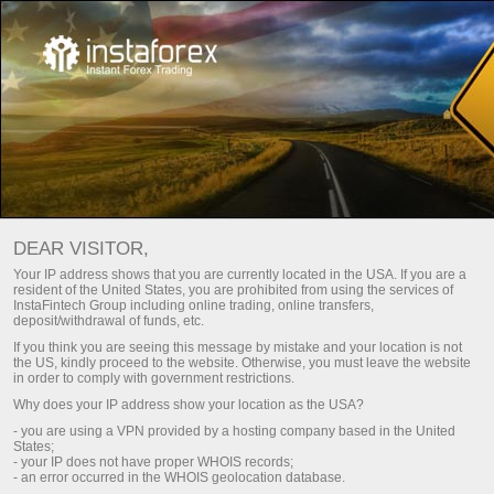
Главная
Начинающим
ДЕМОсчет
Открытие ДЕМОсчета
DEAR VISITOR,
Научиться торговать на валютном рынке без рисков –
Your IP address shows that you are currently located in the USA. If you are a
resident of the United States, you are prohibited from using the services of
просто! Откройте демосчет в компании
ИнстаТрейд
,
InstaFintech Group including online trading, online transfers,
чтобы торговать в многофункциональном терминале
deposit/withdrawal of funds, etc.
MetaTrader с виртуальным депозитом. На это
If you think you are seeing this message by mistake and your location is not
понадобится всего несколько минут, после чего можно
the US, kindly proceed to the website. Otherwise, you must leave the website
in order to comply with government restrictions.
сразу приступить к торговле более чем 300
Why does your IP address show your location as the USA?
финансовыми инструментами с реальными котировками.
- you are using a VPN provided by a hosting company based in the United
States;
Демосчет – это ваш первый шаг к успешной торговле на
- your IP does not have proper WHOIS records;
- an error occurred in the WHOIS geolocation database.
валютном рынке!