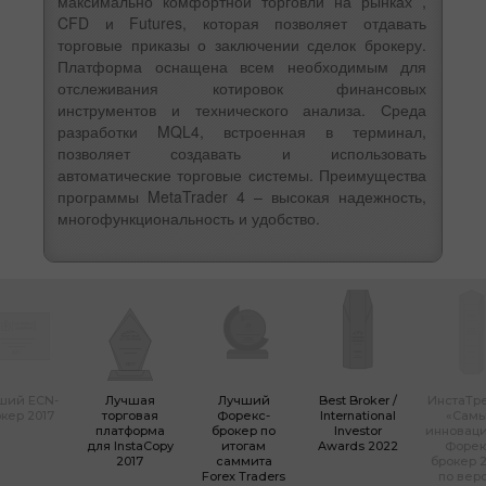
максимально комфортной торговли на рынках ,
CFD и Futures, которая позволяет отдавать
торговые приказы о заключении сделок брокеру.
Платформа оснащена всем необходимым для
отслеживания котировок финансовых
инструментов и технического анализа. Среда
разработки MQL4, встроенная в терминал,
позволяет создавать и использовать
автоматические торговые системы. Преимущества
программы MetaTrader 4 – высокая надежность,
многофункциональность и удобство.
ший ECN-
Лучшая
Лучший
Best Broker /
ИнстаТр
кер 2017
торговая
Форекс-
International
«Сам
платформа
брокер по
Investor
инновац
для InstaCopy
итогам
Awards 2022
Форек
2017
саммита
брокер 2
Forex Traders
по вер