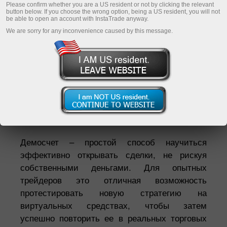
Please confirm whether you are a US resident or not by clicking the relevant
button below. If you choose the wrong option, being a US resident, you will not
be able to open an account with InstaTrade anyway.
Зарегистрировать личный аккаунт
We are sorry for any inconvenience caused by this message.
Открыть торговый счет
Открыть демосчет
Екатерина Стихина
директор ИнстаТрейд ТВ*
Демосчет – простой способ научиться
эффективно открывать сделки, не рискуя
собственными деньгами. Для опытных
трейдеров это отличная возможность
протестировать новую стратегию на
виртуальных средствах, чтобы затем
успешно повторить ее в реальных торговых