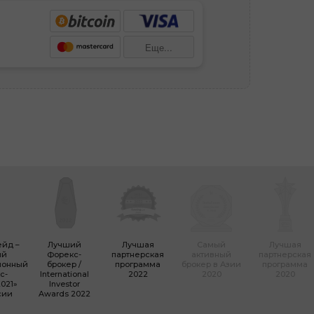
Еще...
ейд –
Лучший
Лучшая
Самый
Лучшая
ый
Форекc-
партнерская
активный
партнерская
ионный
брокер /
программа
брокер в Азии
программа
с-
International
2022
2020
2020
021»
Investor
сии
Awards 2022