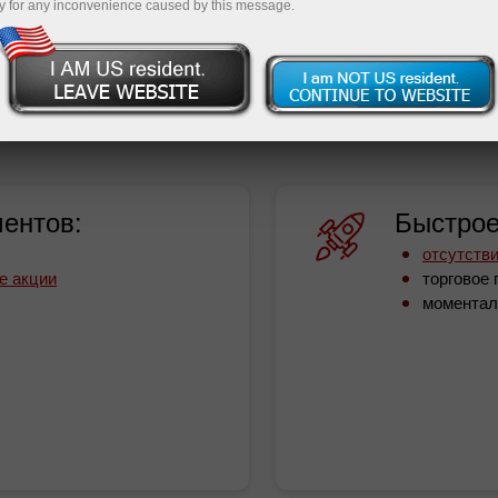
y for any inconvenience caused by this message.
йн-трейдинга. Но с ИнстаТрейд вам не о чем беспокои
ирокий выбор финансовых инструментов, но и быстрое 
ентов:
Быстрое
отсутстви
е акции
торговое 
момента