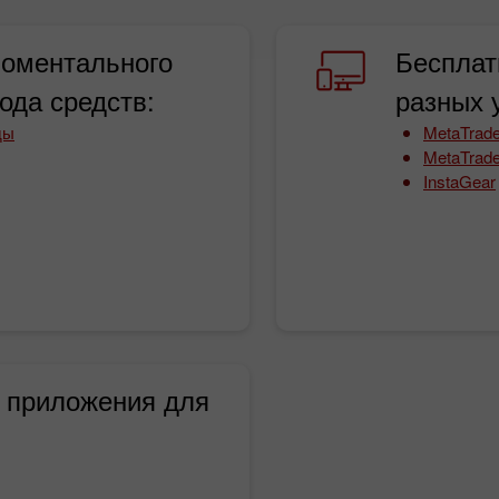
моментального
Бесплат
ода средств:
разных 
ды
MetaTrade
MetaTrade
InstaGear
 приложения для