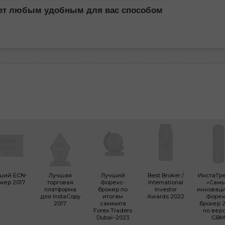
чет любым удобным для вас способом
ший ECN-
Лучшая
Лучший
Best Broker /
ИнстаТр
кер 2017
торговая
Форекс-
International
«Сам
платформа
брокер по
Investor
инновац
для InstaCopy
итогам
Awards 2022
Форек
2017
саммита
брокер 2
Forex Traders
по вер
Dubai–2023
GBM