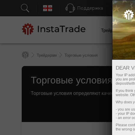
Поддержка
Бы
Трейдерам
Трейдерам
Торговые условия
DEAR V
Торговые условия Инс
Your IP addr
you are proh
deposit/with
If you thin
Торговые условия определяют качество онла
website. Ot
Why does yo
- you are u
- your IP d
- an error 
Please conf
the wrong o
Пополнить торговый
Вывести деньги со