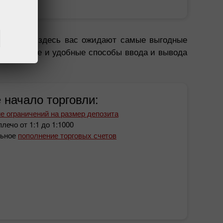
тся, ведь здесь вас ожидают самые выгодные
исполнение и удобные способы ввода и вывода
 начало торговли:
е ограничений на размер депозита
плечо от 1:1 до 1:1000
льное
пополнение торговых счетов