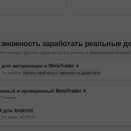
озможность заработать реальные де
те четыре простых шага на пути к успеху и финансовой незави
 для авторизации в
MetaTrader 4
 , то можете
Начать свой путь с торговли на демосчете
дежный и проверенный
MetaTrader 4
 7 и выше
4
для Android
.0 и выше, 3G/Wi-Fi