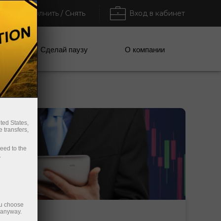
Пополнить / Снять
Вход в кабинет
ании
Сделай паузу
О компании
ted States,
 transfers,
ceed to the
.
ou choose
e anyway.
Открыть торговый счет
Открыть демосчет