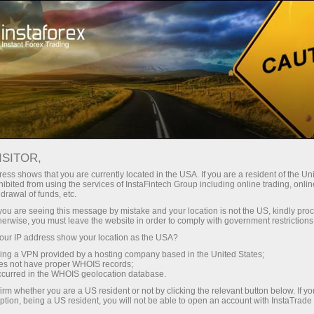
строе открытие счета
Торговая платформа
Начинающим
Партнерам
Сервисы комп
ISITOR,
таТрейд
ess shows that you are currently located in the USA. If you are a resident of the Uni
ibited from using the services of InstaFintech Group including online trading, online
drawal of funds, etc.
k you are seeing this message by mistake and your location is not the US, kindly pro
йн-трейдинга
herwise, you must leave the website in order to comply with government restrictions
ur IP address show your location as the USA?
sing a VPN provided by a hosting company based in the United States;
oes not have proper WHOIS records;
occurred in the WHOIS geolocation database.
irm whether you are a US resident or not by clicking the relevant button below. If y
ption, being a US resident, you will not be able to open an account with InstaTrad