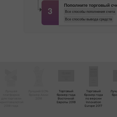
Пополните торговый с
3
Все способы пополнения счета
Все способы вывода средств
Лучшая
Лучший ECN-
Торговый
Торговый
Луч
платформа
брокер Азии
брокер года
брокер года
бро
для торговли
2018
Восточной
по версии
криптовалютой
Европы 2018
Innovation
2018 года
Europe 2017