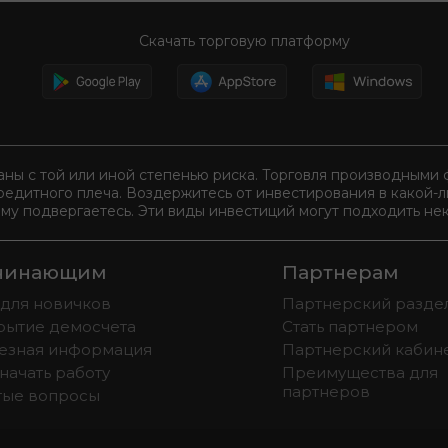
Скачать торговую платформу
аны с той или иной степенью риска. Торговля производным
редитного плеча. Воздержитесь от инвестирования в какой-
ому подвергаетесь. Эти виды инвестиций могут подходить нек
чинающим
Партнерам
 для новичков
Партнерский разде
рытие демосчета
Стать партнером
езная информация
Партнерский кабин
начать работу
Преимущества для
партнеров
тые вопросы