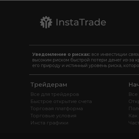
Уведомление о рисках:
все инвестиции связ
высоким риском быстрой потери денег из-за к
его природу и истинный уровень риска, котор
Трейдерам
На
Все для трейдеров
Все
Быстрое открытие счета
Отк
Торговая платформа
Пол
Торговые условия
Как 
Инста графики
Час