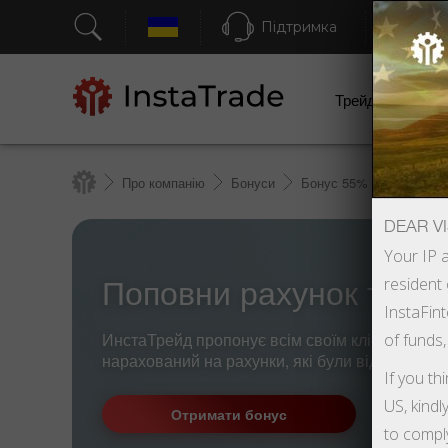
Підтримка
Шв
Трейдерам
Про компанію
Бонуси
Бонус 55%
DEAR VI
Your IP a
resident 
Поповни рахунок та о
InstaFint
ИнстаТрейд пропонує всім своїм клієнтам ск
of funds,
нарахований на рахунки, які були відкриті піс
If you th
US, kindl
Отримати бонус
to compl