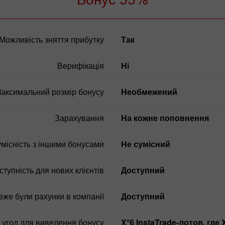
Можливість зняття прибутку
так
Верифікація
ні
аксимальний розмір бонусу
Необмежений
Зарахування
На кожне поповнення
місність з іншими бонусами
Не сумісний
ступність для нових клієнтів
Доступний
 вже були рахунки в компанії
Доступний
 угод для виведення бонусу
X*6 InstaTrade-лотов, 