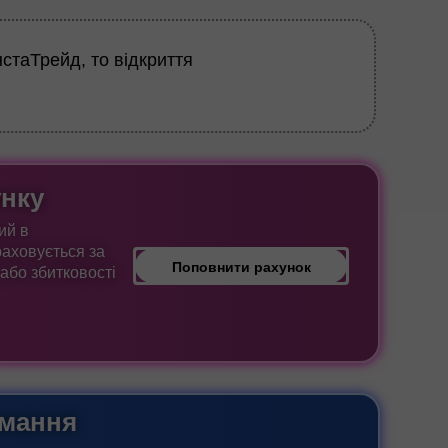
стаТрейд, то відкриття
унку
ий в
аховується за
Поповнити рахунок
або збитковості
имання