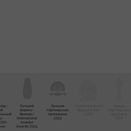
ейд –
Лучший
Лучшая
Найактивніший
Краща
ый
Форекc-
партнерская
брокер в Азії
партнерська
ионный
брокер /
программа
2020
програма
с-
International
2022
2020
021»
Investor
сии
Awards 2022