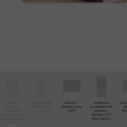
Краща
Кращий ECN-
Форекс-
Найбільш
Інст
Форекс-
брокер Азії
брокер року
інноваційний
B
платформа
2018
2018
Форекс-
Bro
для торгівлі
брокер 2017
криптовалютою
року Європі
2018