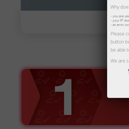
Why does
- you are us
- your IP d
- an error o
Please co
button be
А
be able 
We are s