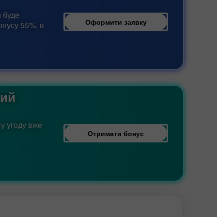
м буде
Оформити заявку
онусу 55%, в
вий
у угоду вже
Отримати бонус