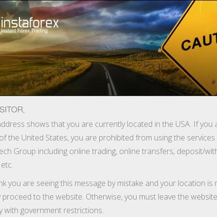
идке відкриття рахунку
Торгова платформа
Початківцям
Партнерам
Сервіси комп
SITOR,
ddress shows that you are currently located in the USA. If you 
of the United States, you are prohibited from using the services
тримай бонус 55%
ech Group including online trading, online transfers, deposit/wi
ористатися новою привабливою пропозицією ─ бонус 55% до
 etc.
ля 15 червня 2013 року.
ink you are seeing this message by mistake and your location is 
y proceed to the website. Otherwise, you must leave the website
y with government restrictions.