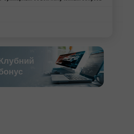
Клубний
бонус