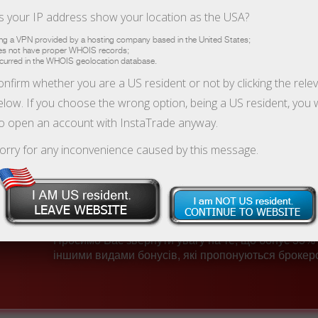
 your IP address show your location as the USA?
ing a VPN provided by a hosting company based in the United States;
oes not have proper WHOIS records;
Відкрити торговий рахунок
Відкрити демо-рахунок
ccurred in the WHOIS geolocation database.
nfirm whether you are a US resident or not by clicking the rele
low. If you choose the wrong option, being a US resident, you w
кцію подовжено до 28 August 2026 рок
to open an account with InstaTrade anyway.
До закінчення акції:
19 днів
orry for any inconvenience caused by this message.
Реєстрація реального торго
рахунку
Просимо Вас звернути увагу на те, що бонус 55% 
іншими видами бонусів, які пропонуються брокер