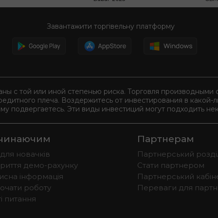
Завантажити торгівельну платформу
аны с той или иной степенью риска. Торговля производным
редитного плеча. Воздержитесь от инвестирования в какой-
ому подвергаетесь. Эти виды инвестиций могут подходить нек
чинаючим
Партнерам
 для новачків
Партнерський розді
криття демо-рахунку
Стати партнером
исна інформація
Партнерський кабін
почати роботу
Переваги для партн
і питання