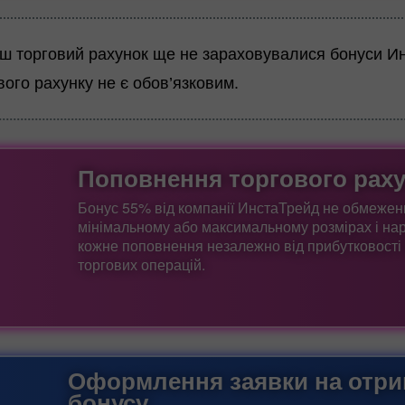
ш торговий рахунок ще не зараховувалися бонуси Ин
вого рахунку не є обов’язковим.
Поповнення торгового рах
Бонус 55% від компанії ИнстаТрейд не обмежен
мінімальному або максимальному розмірах і нар
кожне поповнення незалежно від прибутковості 
торгових операцій.
Оформлення заявки на отр
бонусу