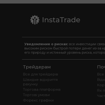
Уведомление о рисках:
все инвестиции связ
высоким риском быстрой потери денег из-за к
его природу и истинный уровень риска, котор
Трейдерам
По
Все для трейдерів
Все
Швидке відкриття
Від
рахунку
Кор
Торгова платформа
Як 
Торгові умови
Част
Форекс графіки