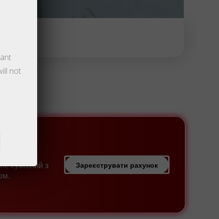
Поповнити торговий
Вивести гроші з рахунку
рахунок
vant
ill not
у.
вого
не сумісний з
Зареєструвати рахунок
ом.