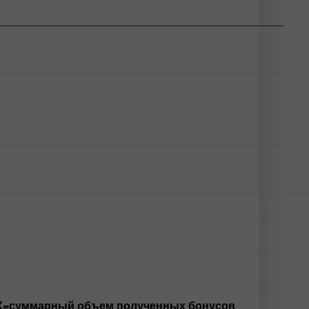
где X=суммарный объем полученных бонусов