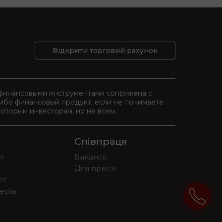
Відкрити торговий рахунок
и финансовыми инструментами сопряжена с
либо финансовый продукт, если не понимаете
оторым инвесторам, но не всем.
Співпраця
л
Вакансії
Для преси
ет
ерів