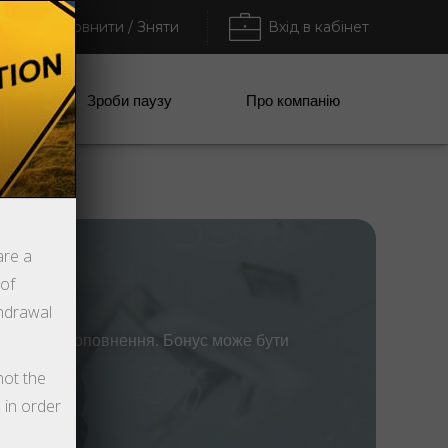
Поповнити / Зняти
Вхід в кабінет
анії
Зроби паузу
Про компанію
are a
 of
thdrawal
 кожного поповнення. Бонус може бути
not the
 in order