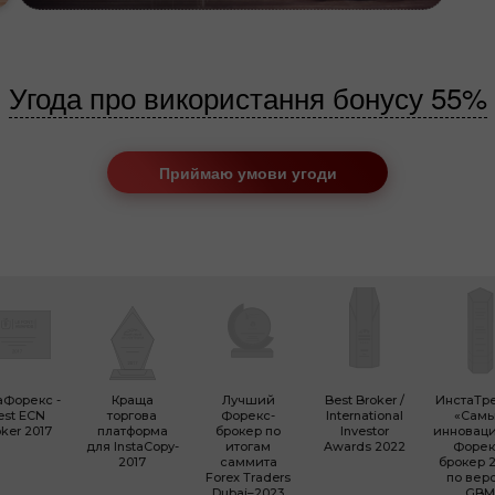
Угода про використання бонусу 55%
Приймаю умови угоди
аФорекс -
Краща
Лучший
Best Broker /
ИнстаТр
est ECN
торгова
Форекс-
International
«Сам
ker 2017
платформа
брокер по
Investor
инновац
для InstaCopy-
итогам
Awards 2022
Форек
2017
саммита
брокер 2
Forex Traders
по вер
Dubai–2023
GBM