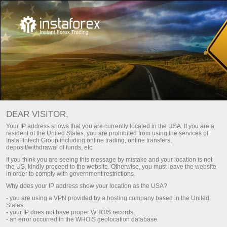
Відкрити торговий рахунок
DEAR VISITOR,
Відкрити демо-рахунок
Your IP address shows that you are currently located in the USA. If you are a
resident of the United States, you are prohibited from using the services of
InstaFintech Group including online trading, online transfers,
deposit/withdrawal of funds, etc.
If you think you are seeing this message by mistake and your location is not
the US, kindly proceed to the website. Otherwise, you must leave the website
in order to comply with government restrictions.
Why does your IP address show your location as the USA?
- you are using a VPN provided by a hosting company based in the United
States;
- your IP does not have proper WHOIS records;
- an error occurred in the WHOIS geolocation database.