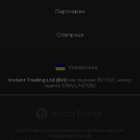
Партнерам
Співпраця
Українська
Instant Trading Ltd (BVI)
має ліцензію BVI FSC, номер
ліцензії SIBA/L/14/1082
InstaTrade є зареєстрованою торговою маркою
InstaFintech Group