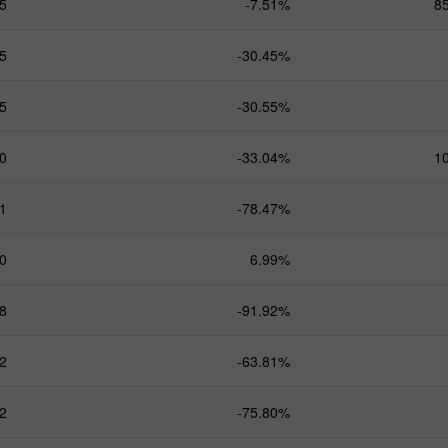
5
-7.51%
8
5
-30.45%
5
-30.55%
0
-33.04%
1
1
-78.47%
0
6.99%
8
-91.92%
2
-63.81%
2
-75.80%