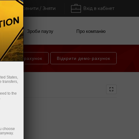
Поповнити / Зняти
Вхід в кабінет
анії
Зроби паузу
Про компанію
и торговий рахунок
Відкрити демо-рахунок
ted States,
 transfers,
ceed to the
.
ou choose
e anyway.