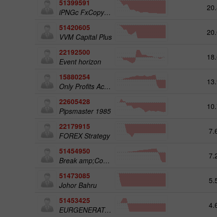
51399591
20.
iPNGc FxCopyPAMM TRADER1
51420605
20.
VVM Capital Plus
22192500
18.
Event horizon
15880254
13.
Only Profits Academy
22605428
10.
Pipsmaster 1985
22179915
7.
FOREX Strategy
51454950
7.
Break amp;Cover; IT 1AACC I0B
51473085
5.
Johor Bahru
51453425
4.
EURGENERATOR02 CH9USD100