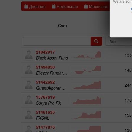
We are sorr
Дневная
Недельная
Месячная
3 мес
Счет
Рейт
21842917
135
Black Asset Fund
51494850
140
Eliezer Fandaruff Hartmann
51442692
244
QuantAlgorithms Gold Plus
15767619
173
Surya Pro FX
51461635
158
FXSNL
51477875
130