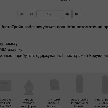
ІнстаТрейд забезпечується повністю автоматичне про
шу вимогу
АММ-рахунку
часткою і прибутків, одержуваних Інвесторами і Керуюч
аФорекс -
Краща
Лучший
Best Broker /
ИнстаТр
est ECN
торгова
Форекс-
International
«Сам
ker 2017
платформа
брокер по
Investor
инновац