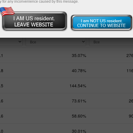
y for any inconvenience caused by this message.
яца
6 месяцев
9 месяцев
Общая
инг
Общая прибыль
Баланс
.1
35.07%
27
.8
40.78%
11
.5
144.54%
.6
73.61%
2
.6
58.60%
9
.0
30.01%