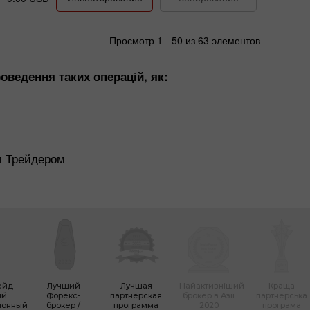
Просмотр 1 - 50 из 63 элементов
ведення таких операцій, як:
им Трейдером
ейд –
Лучший
Лучшая
Найактивніший
Краща
ый
Форекc-
партнерская
брокер в Азії
партнерська
ионный
брокер /
программа
2020
програма