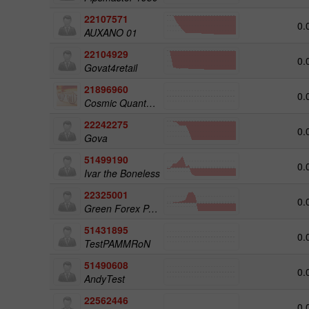
22107571
0.
AUXANO 01
22104929
0.
Govat4retail
21896960
0.
Cosmic Quantum Matrix
22242275
0.
Gova
51499190
0.
Ivar the Boneless
22325001
0.
Green Forex Pamm
51431895
0.
TestPAMMRoN
51490608
0.
AndyTest
22562446
0.