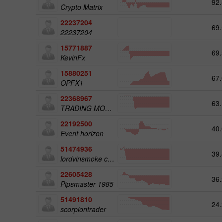
92.
Crypto Matrix
22237204
69.
22237204
15771887
69.
KevinFx
15880251
67.
OPFX1
22368967
63.
TRADING MOHIYATI
22192500
40.
Event horizon
51474936
39.
lordvinsmoke company
22605428
36.
Pipsmaster 1985
51491810
24.
scorpiontrader