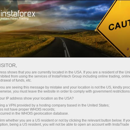
идке відкриття рахунку
Торгова платформа
Початківцям
Партнерам
Сервіси комп
ІВ
Відкрит
ISITOR,
ess shows that you are currently located in the USA. If you are a resident of the Uni
ibited from using the services of InstaFintech Group including online trading, online
drawal of funds, etc.
k you are seeing this message by mistake and your location is not the US, kindly pro
herwise, you must leave the website in order to comply with government restrictions
ur IP address show your location as the USA?
sing a VPN provided by a hosting company based in the United States;
oes not have proper WHOIS records;
occurred in the WHOIS geolocation database.
irm whether you are a US resident or not by clicking the relevant button below. If y
ption, being a US resident, you will not be able to open an account with InstaTrad