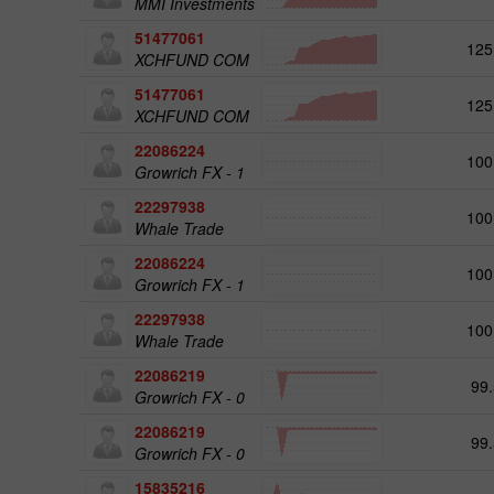
MMI Investments
51477061
125
XCHFUND COM
51477061
125
XCHFUND COM
22086224
100
Growrich FX - 1
22297938
100
Whale Trade
22086224
100
Growrich FX - 1
22297938
100
Whale Trade
22086219
99.
Growrich FX - 0
22086219
99.
Growrich FX - 0
15835216