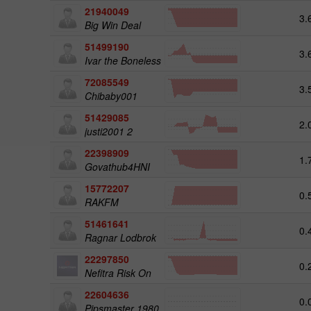
21940049
3.
Big Win Deal
51499190
3.
Ivar the Boneless
72085549
3.
Chibaby001
51429085
2.
justi2001 2
22398909
1.
Govathub4HNI
15772207
0.
RAKFM
51461641
0.
Ragnar Lodbrok
22297850
0.
Nefitra Risk On
22604636
0.
Pipsmaster 1980