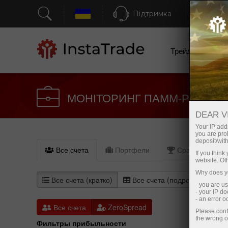
Підтримка
Шв
Трейдерам
МОНІТОРИНГ ПАММ-РАХУНК
DEAR V
Your IP addr
you are proh
deposit/with
Все счета
Портфели
Сравнить (0)
If you thin
website. Ot
Why does yo
Все счета (кратко)
Все счета (подробно)
- you are u
- your IP d
- an error 
Все счета
ZeroSpread
Please conf
the wrong o
Фильтры прибыльности