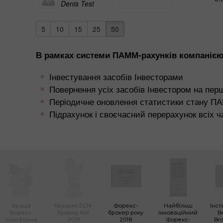
Denis Test
5
10
15
25
50
В рамках системи ПАММ-рахунків компанією 
Інвестування засобів Інвесторами
Повернення усіх засобів Інвестором на пер
Періодичне оновлення статистики стану П
Підрахунок і своєчасний перерахунок всіх 
Краща
Кращий ECN-
Форекс-
Найбільш
Інст
Форекс-
брокер Азії
брокер року
інноваційний
B
платформа
2018
2018
Форекс-
Bro