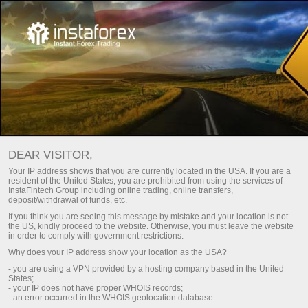
หลัก
สนับสนุน
ติดต่อ
วิธีการติดต่อเรา
DEAR VISITOR,
คุณสามารถใช้แบบฟอร์มตอบกลับทางอีเมลได้ หรือ
คำขอให้
Your IP address shows that you are currently located in the USA. If you are a
resident of the United States, you are prohibited from using the services of
โทรติดต่อกลับ
InstaFintech Group including online trading, online transfers,
deposit/withdrawal of funds, etc.
If you think you are seeing this message by mistake and your location is not
the US, kindly proceed to the website. Otherwise, you must leave the website
in order to comply with government restrictions.
Why does your IP address show your location as the USA?
Afghanistan
- you are using a VPN provided by a hosting company based in the United
States;
- your IP does not have proper WHOIS records;
- an error occurred in the WHOIS geolocation database.