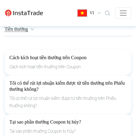
VI
Tiền thưởng
Cách kích hoạt tiền thưởng trên Coupon
Cách kích hoạt tiền thưởng trên Coupon
Tôi có thể rút lợi nhuận kiếm được từ tiền thưởng trên Phiếu
thưởng không?
Tôi có thể rút lợi nhuận kiếm được từ tiền thưởng trên Phiếu
thưởng không?
Tại sao phần thưởng Coupon bị hủy?
Tại sao phần thưởng Coupon bị hủy?