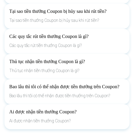
Tại sao tiền thưởng Coupon bị hủy sau khi rút tiền?
Tại sao tiền thưởng Coupon bị hủy sau khi rút tiền?
Các quy tắc rút tiền thưởng Coupon là gì?
Các quy tắc rút tiền thưởng Coupon là gì?
Thủ tục nhận tiền thưởng Coupon là gì?
Thủ tục nhận tiền thưởng Coupon là gì?
Bao lâu thì tôi có thể nhận được tiền thưởng trên Coupon?
Bao lâu thì tôi có thể nhận được tiền thưởng trên Coupon?
Ai được nhận tiền thưởng Coupon?
Ai được nhận tiền thưởng Coupon?