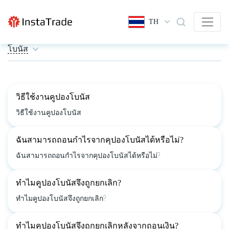
TH
โบนัส
วิธีใช้งานคูปองโบนัส
วิธีใช้งานคูปองโบนัส
ฉันสามารถถอนกำไรจากคุปองโบนัสได้หรือไม่?
ฉันสามารถถอนกำไรจากคุปองโบนัสได้หรือไม่?
ทำไมคูปองโบนัสจึงถูกยกเลิก?
ทำไมคูปองโบนัสจึงถูกยกเลิก?
ทำไมคูปองโบนัสจึงถูกยกเลิกหลังจากถอนเงิน?